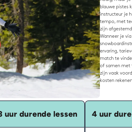
blauwe pistes k
instructeur je 
tempo, met tech
zijn afgestemd 
Wanneer je via
snowboardinstru
ervaring, tari
match te vinde
of samen met f
zijn vaak voor
kosten rekenen
3 uur durende lessen
4 uur dure