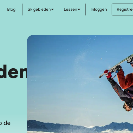
Blog
Skigebieden
Lessen
Inloggen
Registree
den
p de