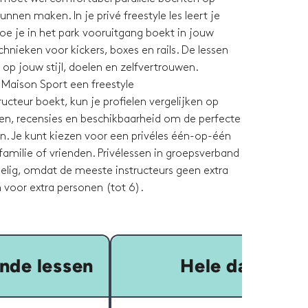
unnen maken. In je privé freestyle les leert je
hoe je in het park vooruitgang boekt in jouw
nieken voor kickers, boxes en rails. De lessen
op jouw stijl, doelen en zelfvertrouwen.
 Maison Sport een freestyle
cteur boekt, kun je profielen vergelijken op
even, recensies en beschikbaarheid om de perfecte
n. Je kunt kiezen voor een privéles één-op-één
amilie of vrienden. Privélessen in groepsverband
delig, omdat de meeste instructeurs geen extra
 voor extra personen (tot 6).
nde lessen
Hele dag