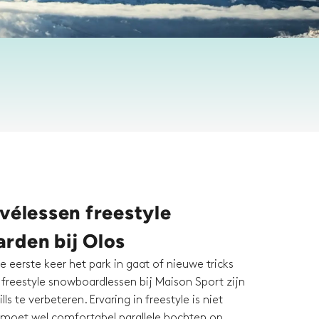
vélessen freestyle
rden bij Olos
e eerste keer het park in gaat of nieuwe tricks
vé freestyle snowboardlessen bij Maison Sport zijn
lls te verbeteren. Ervaring in freestyle is niet
 moet wel comfortabel parallele bochten op