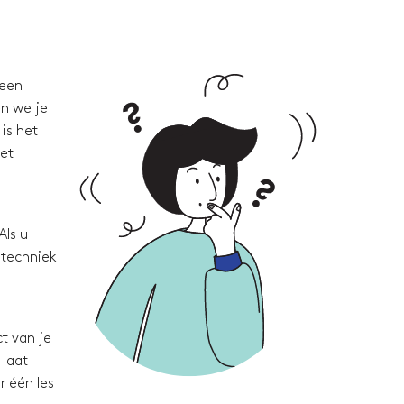
 een
en we je
is het
met
Als u
 techniek
t van je
 laat
r één les