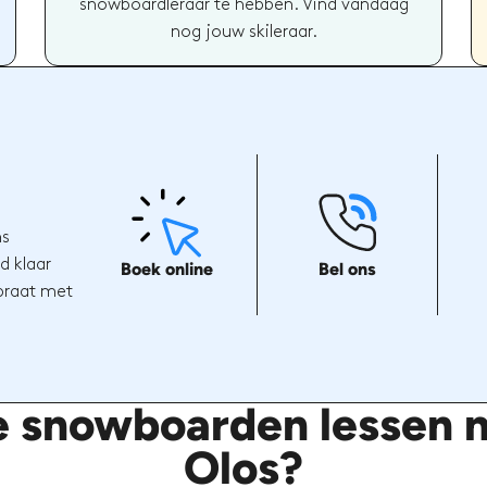
snowboardleraar te hebben. Vind vandaag
nog jouw skileraar.
ns
d klaar
Boek online
Bel ons
 praat met
e snowboarden lessen m
Olos?