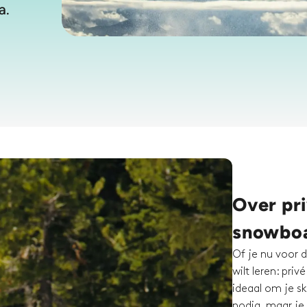
a.
Over pri
snowboa
Of je nu voor d
wilt leren: pri
ideaal om je ski
nodig, maar je