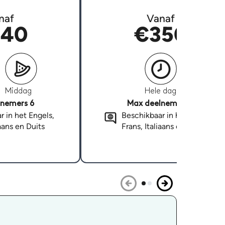
naf
Vanaf
40
€350
Middag
Hele dag
nemers 6
Max deelnemers 6
r in het Engels,
Beschikbaar in het Engels,
iaans en Duits
Frans, Italiaans en Duits