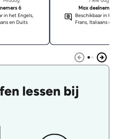
Middag
Hele dag
nemers 6
Max deelnemers 6
r in het Engels,
Beschikbaar in het Engels,
iaans en Duits
Frans, Italiaans en Duits
en lessen bij