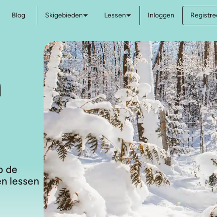
Blog
Skigebieden
Lessen
Inloggen
Registree
n
p de
en lessen