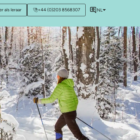
r als leraar
+44 (0)203 8568307
NL