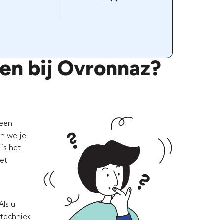
ken bij Ovronnaz?
 een
en we je
is het
met
Als u
 techniek