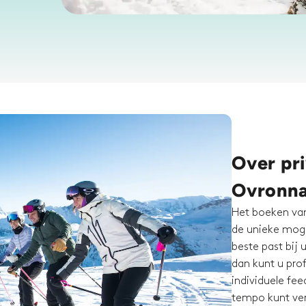
Over pri
Ovronn
Het boeken van
de unieke moge
beste past bij 
dan kunt u prof
individuele fe
tempo kunt ver