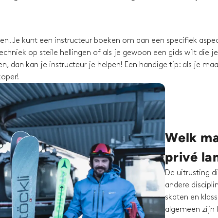
ssen. Je kunt een instructeur boeken om aan een specifiek aspec
chniek op steile hellingen of als je gewoon een gids wilt die je
, dan kan je instructeur je helpen! Een handige tip: als je maa
koper!
Welk mat
privé la
De uitrusting d
andere discipli
skaten en klassi
algemeen zijn l