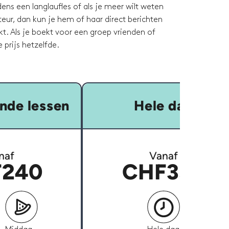
ens een langlaufles of als je meer wilt weten
teur, dan kun je hem of haar direct berichten
t. Als je boekt voor een groep vrienden of
de prijs hetzelfde.
nde lessen
Hele dag
naf
Vanaf
240
CHF350