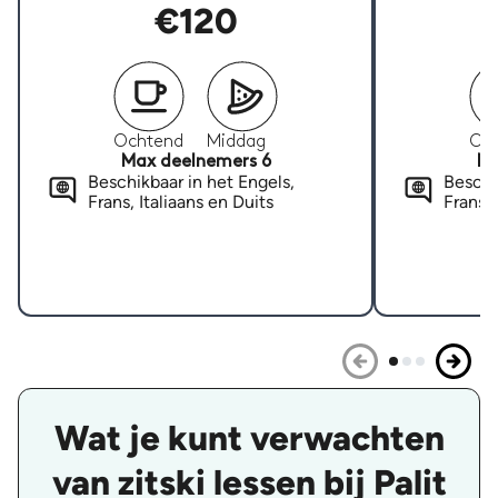
€120
Ochtend
Middag
Oc
Max deelnemers 6
Ma
Beschikbaar in het Engels,
Beschi
Frans, Italiaans en Duits
Frans, 
Wat je kunt verwachten
van zitski lessen bij Palit