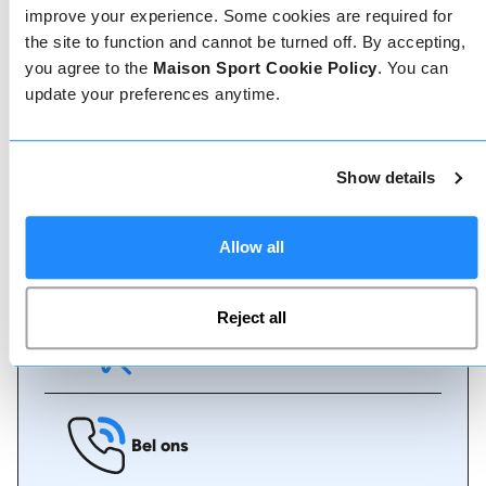
de geverifieerde reviews over onze leraren om de
improve your experience. Some cookies are required for
juiste leraar te kiezen. Boek lessen met een van
the site to function and cannot be turned off. By accepting,
onze leraren voor een 5-sterrenervaring.
you agree to the
Maison Sport Cookie Policy
. You can
update your preferences anytime.
Boeken
Show details
Boeken bij ons kan niet eenvoudiger, ons
vriendelijke, deskundige team staat altijd klaar om
je te helpen - boek direct online of praat met ons
Allow all
team als je hulp nodig hebt.
Reject all
Boek online
Bel ons