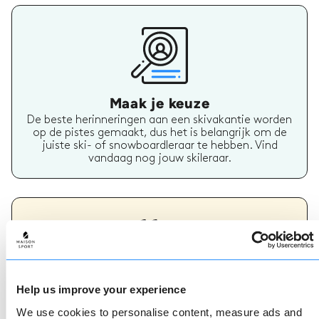
Maak je keuze
De beste herinneringen aan een skivakantie worden
op de pistes gemaakt, dus het is belangrijk om de
juiste ski- of snowboardleraar te hebben. Vind
vandaag nog jouw skileraar.
Help us improve your experience
Geverifieerde reviews
We use cookies to personalise content, measure ads and
Meer dan 90% van onze reviews zijn 5 sterren. Lees