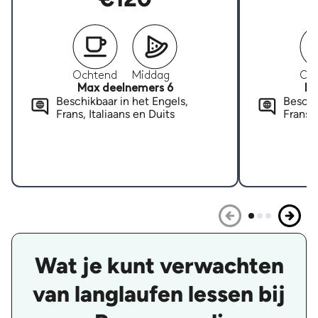
Ochtend
Middag
Oc
Max deelnemers 6
Ma
Beschikbaar in het Engels,
Beschi
Frans, Italiaans en Duits
Frans, 
Wat je kunt verwachten
van langlaufen lessen bij