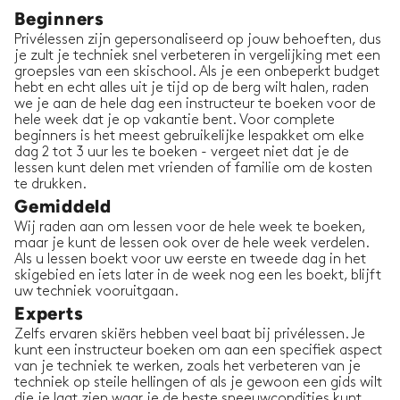
Beginners
Privélessen zijn gepersonaliseerd op jouw behoeften, dus
je zult je techniek snel verbeteren in vergelijking met een
groepsles van een skischool. Als je een onbeperkt budget
hebt en echt alles uit je tijd op de berg wilt halen, raden
we je aan de hele dag een instructeur te boeken voor de
hele week dat je op vakantie bent. Voor complete
beginners is het meest gebruikelijke lespakket om elke
dag 2 tot 3 uur les te boeken - vergeet niet dat je de
lessen kunt delen met vrienden of familie om de kosten
te drukken.
Gemiddeld
Wij raden aan om lessen voor de hele week te boeken,
maar je kunt de lessen ook over de hele week verdelen.
Als u lessen boekt voor uw eerste en tweede dag in het
skigebied en iets later in de week nog een les boekt, blijft
uw techniek vooruitgaan.
Experts
Zelfs ervaren skiërs hebben veel baat bij privélessen. Je
kunt een instructeur boeken om aan een specifiek aspect
van je techniek te werken, zoals het verbeteren van je
techniek op steile hellingen of als je gewoon een gids wilt
die je laat zien waar je de beste sneeuwcondities kunt