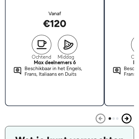
Vanaf
€120
Ochtend
Middag
Oc
Max deelnemers 6
Ma
Beschikbaar in het Engels,
Beschi
Frans, Italiaans en Duits
Frans, 