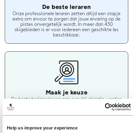
De beste leraren
Onze professionele leraren zetten altijd een stapje
extra om ervoor te zorgen dat jouw ervaring op de
pistes onvergetelijk wordt. In meer dan 430
skigebieden is er voor iedereen een geschikte les
beschikbaar.
Maak je keuze
De beste herinneringen aan een skivakantie worden
op de pistes gemaakt, dus het is belangrijk om de
juiste ski- of snowboardleraar te hebben. Vind
vandaag nog jouw skileraar.
Help us improve your experience