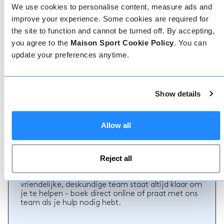
We use cookies to personalise content, measure ads and
improve your experience. Some cookies are required for
the site to function and cannot be turned off. By accepting,
you agree to the
Maison Sport Cookie Policy
. You can
update your preferences anytime.
Geverifieerde reviews
Meer dan 90% van onze reviews zijn 5 sterren. Lees
de geverifieerde reviews over onze leraren om de
Show details
juiste leraar te kiezen. Boek lessen met een van
onze leraren voor een 5-sterrenervaring.
Allow all
Boeken
Reject all
Boeken bij ons kan niet eenvoudiger, ons
vriendelijke, deskundige team staat altijd klaar om
je te helpen - boek direct online of praat met ons
team als je hulp nodig hebt.