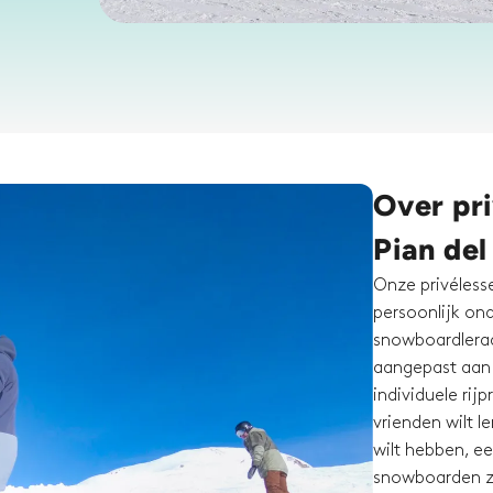
Over pr
Pian del
Onze privéless
persoonlijk on
snowboardleraa
aangepast aan 
individuele rij
vrienden wilt l
wilt hebben, ee
snowboarden zi