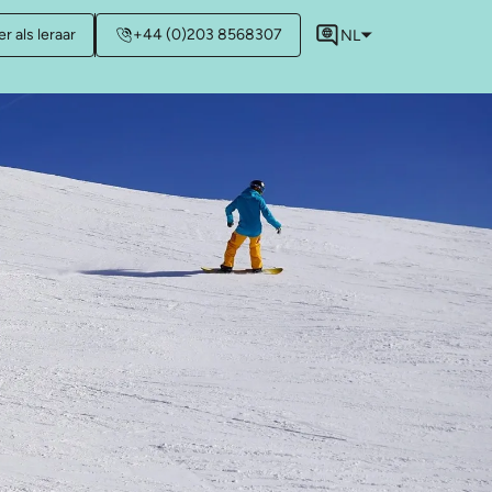
r als leraar
+44 (0)203 8568307
NL