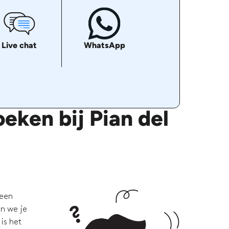
Live chat
WhatsApp
eken bij Pian del
 een
en we je
is het