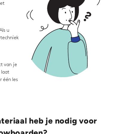
met
Als u
 techniek
t van je
 laat
r één les
eriaal heb je nodig voor
nowboarden?