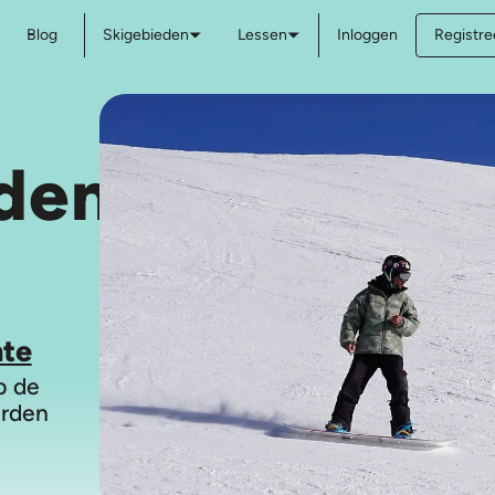
Blog
Skigebieden
Lessen
Inloggen
Registree
den
nte
p de
arden