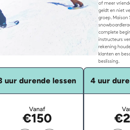
of meer vriende
geldt en niet 
groep. Maison 
snowboardleraar
complete begin
instructeurs ve
rekening houde
klanten en besc
beslissing.
3 uur durende lessen
4 uur dure
Vanaf
Va
€150
€2