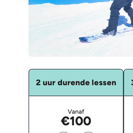
2 uur durende lessen
Vanaf
€100