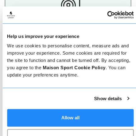
Maak je keuze
De beste herinneringen aan een skivakantie worden
Help us improve your experience
op de pistes gemaakt, dus het is belangrijk om de
We use cookies to personalise content, measure ads and
juiste ski- of snowboardleraar te hebben. Vind
vandaag nog jouw skileraar.
improve your experience. Some cookies are required for
the site to function and cannot be turned off. By accepting,
you agree to the
Maison Sport Cookie Policy
. You can
update your preferences anytime.
Show details
Geverifieerde reviews
Allow all
Meer dan 90% van onze reviews zijn 5 sterren. Lees
de geverifieerde reviews over onze leraren om de
juiste leraar te kiezen. Boek lessen met een van
onze leraren voor een 5-sterrenervaring.