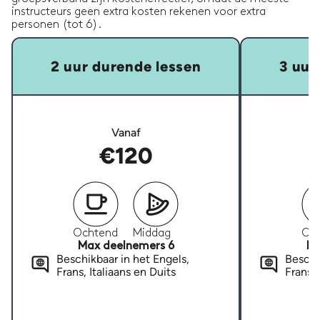
instructeurs geen extra kosten rekenen voor extra
personen (tot 6).
2 uur durende lessen
3 uur
Vanaf
€120
Ochtend
Middag
Oc
Max deelnemers 6
Ma
Beschikbaar in het Engels,
Beschi
Frans, Italiaans en Duits
Frans, 