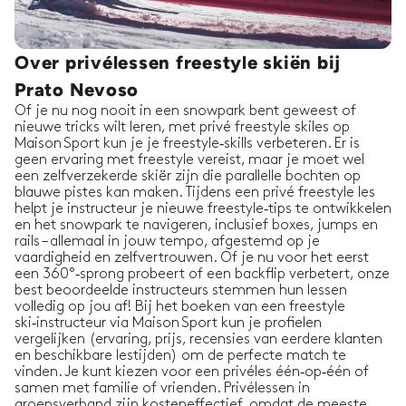
Over privélessen freestyle skiën bij
Prato Nevoso
Of je nu nog nooit in een snowpark bent geweest of
nieuwe tricks wilt leren, met privé freestyle skiles op
Maison Sport kun je je freestyle‑skills verbeteren. Er is
geen ervaring met freestyle vereist, maar je moet wel
een zelfverzekerde skiër zijn die parallelle bochten op
blauwe pistes kan maken. Tijdens een privé freestyle les
helpt je instructeur je nieuwe freestyle‑tips te ontwikkelen
en het snowpark te navigeren, inclusief boxes, jumps en
rails – allemaal in jouw tempo, afgestemd op je
vaardigheid en zelfvertrouwen. Of je nu voor het eerst
een 360°‑sprong probeert of een backflip verbetert, onze
best beoordeelde instructeurs stemmen hun lessen
volledig op jou af! Bij het boeken van een freestyle
ski‑instructeur via Maison Sport kun je profielen
vergelijken (ervaring, prijs, recensies van eerdere klanten
en beschikbare lestijden) om de perfecte match te
vinden. Je kunt kiezen voor een privéles één‑op‑één of
samen met familie of vrienden. Privélessen in
groepsverband zijn kosteneffectief, omdat de meeste