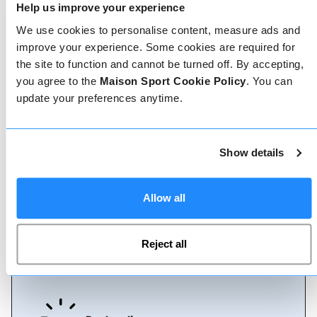
Help us improve your experience
We use cookies to personalise content, measure ads and
improve your experience. Some cookies are required for
the site to function and cannot be turned off. By accepting,
Geverifieerde reviews
you agree to the
Maison Sport Cookie Policy
. You can
Meer dan 90% van onze reviews zijn 5 sterren. Lees
update your preferences anytime.
de geverifieerde reviews over onze leraren om de
juiste leraar te kiezen. Boek lessen met een van
onze leraren voor een 5-sterrenervaring.
Show details
Boeken
Allow all
Boeken bij ons kan niet eenvoudiger, ons
vriendelijke, deskundige team staat altijd klaar om
Reject all
je te helpen - boek direct online of praat met ons
team als je hulp nodig hebt.