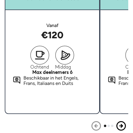
Vanaf
€120
Ochtend
Middag
Oc
Max deelnemers 6
Ma
Beschikbaar in het Engels,
Beschi
Frans, Italiaans en Duits
Frans, 