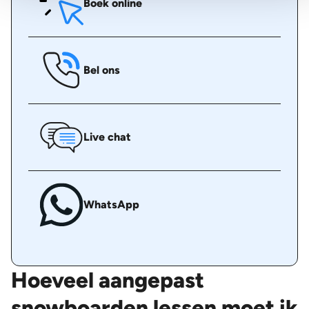
Boek online
Bel ons
Live chat
WhatsApp
Hoeveel aangepast
snowboarden lessen moet ik