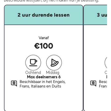
beschikbare lestijden, bij het maken van je beslissing.
2 uur durende lessen
3 uur
Vanaf
€100
Ochtend
Middag
Oc
Max deelnemers 6
Ma
Beschikbaar in het Engels,
Beschi
Frans, Italiaans en Duits
Frans, 