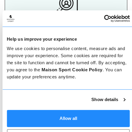
Maak je keuze
De beste herinneringen aan een skivakantie worden
op de pistes gemaakt, dus het is belangrijk om de
Help us improve your experience
juiste ski- of snowboardleraar te hebben. Vind
We use cookies to personalise content, measure ads and
vandaag nog jouw skileraar.
improve your experience. Some cookies are required for
the site to function and cannot be turned off. By accepting,
you agree to the
Maison Sport Cookie Policy
. You can
update your preferences anytime.
Show details
Geverifieerde reviews
Meer dan 90% van onze reviews zijn 5 sterren. Lees
de geverifieerde reviews over onze leraren om de
Allow all
juiste leraar te kiezen. Boek lessen met een van
onze leraren voor een 5-sterrenervaring.