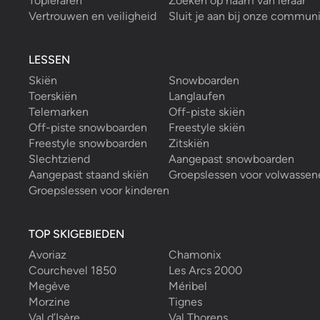
Topleraren
Zoeken op naam van leraar
Vertrouwen en veiligheid
Sluit je aan bij onze commun
LESSEN
Skiën
Snowboarden
Toerskiën
Langlaufen
Telemarken
Off-piste skiën
Off-piste snowboarden
Freestyle skiën
Freestyle snowboarden
Zitskiën
Slechtziend
Aangepast snowboarden
Aangepast staand skiën
Groepslessen voor volwassen
Groepslessen voor kinderen
TOP SKIGEBIEDEN
Avoriaz
Chamonix
Courchevel 1850
Les Arcs 2000
Megève
Méribel
Morzine
Tignes
Val d’Isère
Val Thorens