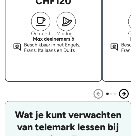
CHF120
Ochtend
Middag
Oc
Max deelnemers 6
Ma
Beschikbaar in het Engels,
Beschi
Frans, Italiaans en Duits
Frans, 
Wat je kunt verwachten
van telemark lessen bij