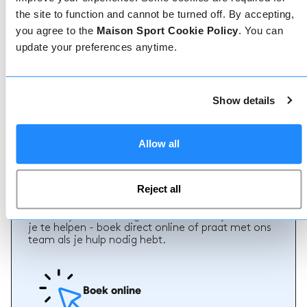
the site to function and cannot be turned off. By accepting,
you agree to the
Maison Sport Cookie Policy
. You can
update your preferences anytime.
Geverifieerde reviews
Meer dan 90% van onze reviews zijn 5 sterren. Lees
de geverifieerde reviews over onze leraren om de
juiste leraar te kiezen. Boek lessen met een van
Show details
onze leraren voor een 5-sterrenervaring.
Allow all
Boeken
Reject all
Boeken bij ons kan niet eenvoudiger, ons
vriendelijke, deskundige team staat altijd klaar om
je te helpen - boek direct online of praat met ons
team als je hulp nodig hebt.
Boek online