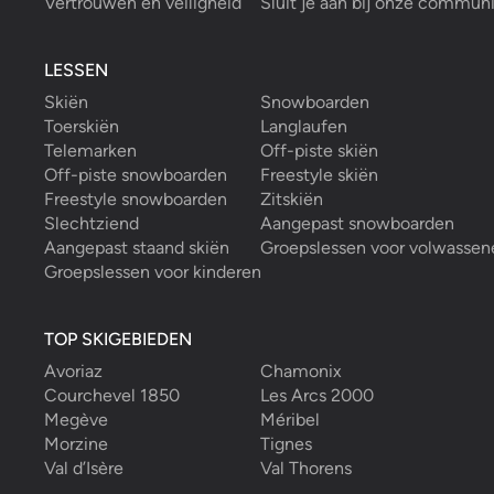
Vertrouwen en veiligheid
Sluit je aan bij onze commun
LESSEN
Skiën
Snowboarden
Toerskiën
Langlaufen
Telemarken
Off-piste skiën
Off-piste snowboarden
Freestyle skiën
Freestyle snowboarden
Zitskiën
Slechtziend
Aangepast snowboarden
Aangepast staand skiën
Groepslessen voor volwassen
Groepslessen voor kinderen
TOP SKIGEBIEDEN
Avoriaz
Chamonix
Courchevel 1850
Les Arcs 2000
Megève
Méribel
Morzine
Tignes
Val d’Isère
Val Thorens