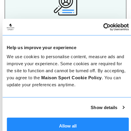
Maak je keuze
De beste herinneringen aan een skivakantie worden
op de pistes gemaakt, dus het is belangrijk om de
juiste ski- of snowboardleraar te hebben. Vind
vandaag nog jouw skileraar.
Help us improve your experience
We use cookies to personalise content, measure ads and
improve your experience. Some cookies are required for
the site to function and cannot be turned off. By accepting,
you agree to the
Maison Sport Cookie Policy
. You can
update your preferences anytime.
Geverifieerde reviews
Show details
Meer dan 90% van onze reviews zijn 5 sterren. Lees
de geverifieerde reviews over onze leraren om de
juiste leraar te kiezen. Boek lessen met een van
onze leraren voor een 5-sterrenervaring.
Allow all