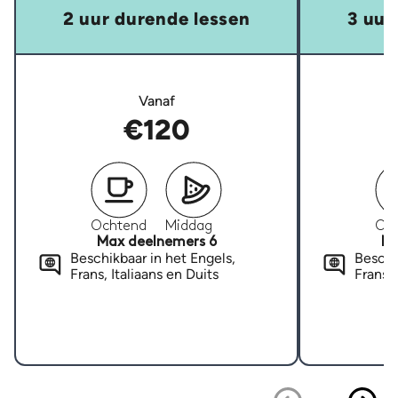
2 uur durende lessen
3 uur
Vanaf
€120
Ochtend
Middag
Oc
Max deelnemers 6
Ma
Beschikbaar in het Engels,
Beschi
Frans, Italiaans en Duits
Frans, 