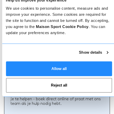
Help us improve your experience
We use cookies to personalise content, measure ads and
improve your experience. Some cookies are required for
the site to function and cannot be turned off. By accepting,
you agree to the
Maison Sport Cookie Policy
. You can
update your preferences anytime.
Geverifieerde reviews
Meer dan 90% van onze reviews zijn 5 sterren. Lees
de geverifieerde reviews over onze leraren om de
juiste leraar te kiezen. Boek lessen met een van
Show details
onze leraren voor een 5-sterrenervaring.
Allow all
Boeken
Reject all
Boeken bij ons kan niet eenvoudiger, ons
vriendelijke, deskundige team staat altijd klaar om
je te helpen - boek direct online of praat met ons
team als je hulp nodig hebt.