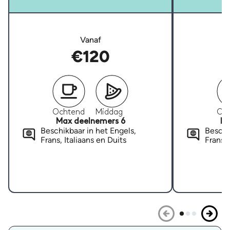
Vanaf
€120
Ochtend
Middag
Oc
Max deelnemers 6
Ma
Beschikbaar in het Engels,
Beschi
Frans, Italiaans en Duits
Frans, 