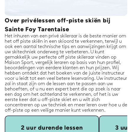
Over privélessen off-piste skiën bij
Sainte Foy Tarentaise
Het inhuren van een privé skileraar is de beste manier om
het off piste skiën in een skioord te verkennen, terwijl u
ook een aantal technische tips en aanwijzingen krijgt om
uw skitechniek onderweg te verbeteren. U kunt
gemakkelijk uw perfecte off piste skileraar vinden op
Maison Sport, vergelijk leraren op basis van hun profiel,
beoordelingen van eerdere klanten en hun prijzen. Wij
hebben ontdekt dat het boeken van de juiste instructeur
voor u leidt tot een veel betere leservaring. Uw instructeur
zal in staat zijn om de lessen aan te passen aan uw
behoeften, of u nu een expert bent die op zoek is naar
een dag om het achterland te verkennen, of het is uw
eerste keer dat u off-piste skiet en u wilt zich
concentreren op uw techniek en meer leren over hoe u de
off-piste op een veilige manier kunt verkennen.
2 uur durende lessen
3 uur