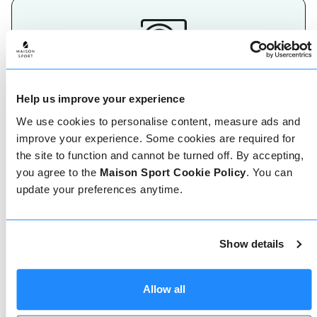
Maak je keuze
Help us improve your experience
De beste herinneringen aan een skivakantie worden
We use cookies to personalise content, measure ads and
op de pistes gemaakt, dus het is belangrijk om de
juiste ski- of snowboardleraar te hebben. Vind
improve your experience. Some cookies are required for
vandaag nog jouw skileraar.
the site to function and cannot be turned off. By accepting,
you agree to the
Maison Sport Cookie Policy
. You can
update your preferences anytime.
Show details
Geverifieerde reviews
Allow all
Meer dan 90% van onze reviews zijn 5 sterren. Lees
de geverifieerde reviews over onze leraren om de