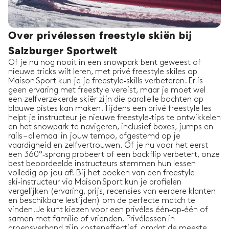
Over privélessen freestyle skiën bij
Salzburger Sportwelt
Of je nu nog nooit in een snowpark bent geweest of
nieuwe tricks wilt leren, met privé freestyle skiles op
Maison Sport kun je je freestyle‑skills verbeteren. Er is
geen ervaring met freestyle vereist, maar je moet wel
een zelfverzekerde skiër zijn die parallelle bochten op
blauwe pistes kan maken. Tijdens een privé freestyle les
helpt je instructeur je nieuwe freestyle‑tips te ontwikkelen
en het snowpark te navigeren, inclusief boxes, jumps en
rails – allemaal in jouw tempo, afgestemd op je
vaardigheid en zelfvertrouwen. Of je nu voor het eerst
een 360°‑sprong probeert of een backflip verbetert, onze
best beoordeelde instructeurs stemmen hun lessen
volledig op jou af! Bij het boeken van een freestyle
ski‑instructeur via Maison Sport kun je profielen
vergelijken (ervaring, prijs, recensies van eerdere klanten
en beschikbare lestijden) om de perfecte match te
vinden. Je kunt kiezen voor een privéles één‑op‑één of
samen met familie of vrienden. Privélessen in
groepsverband zijn kosteneffectief, omdat de meeste