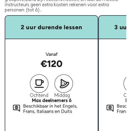
instructeurs geen extra kosten rekenen voor extra
personen (tot 6).
2 uur durende lessen
3 uur
Vanaf
€120
Ochtend
Middag
Oc
Max deelnemers 6
Ma
Beschikbaar in het Engels,
Beschi
Frans, Italiaans en Duits
Frans, 