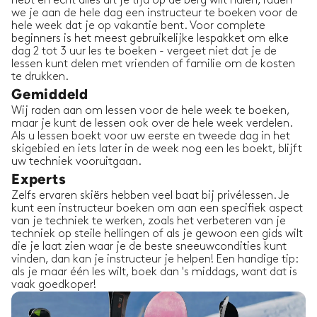
hebt en echt alles uit je tijd op de berg wilt halen, raden
we je aan de hele dag een instructeur te boeken voor de
hele week dat je op vakantie bent. Voor complete
beginners is het meest gebruikelijke lespakket om elke
dag 2 tot 3 uur les te boeken - vergeet niet dat je de
lessen kunt delen met vrienden of familie om de kosten
te drukken.
Gemiddeld
Wij raden aan om lessen voor de hele week te boeken,
maar je kunt de lessen ook over de hele week verdelen.
Als u lessen boekt voor uw eerste en tweede dag in het
skigebied en iets later in de week nog een les boekt, blijft
uw techniek vooruitgaan.
Experts
Zelfs ervaren skiërs hebben veel baat bij privélessen. Je
kunt een instructeur boeken om aan een specifiek aspect
van je techniek te werken, zoals het verbeteren van je
techniek op steile hellingen of als je gewoon een gids wilt
die je laat zien waar je de beste sneeuwcondities kunt
vinden, dan kan je instructeur je helpen! Een handige tip:
als je maar één les wilt, boek dan 's middags, want dat is
vaak goedkoper!