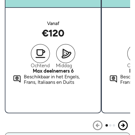
Vanaf
€120
Ochtend
Middag
Oc
Max deelnemers 6
Ma
Beschikbaar in het Engels,
Beschi
Frans, Italiaans en Duits
Frans, 