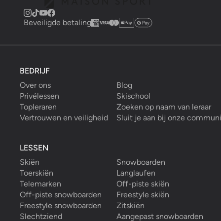
Beveiligde betaling
BEDRIJF
Over ons
Blog
Privélessen
Skischool
Topleraren
Zoeken op naam van leraar
Vertrouwen en veiligheid
Sluit je aan bij onze commun
LESSEN
Skiën
Snowboarden
Toerskiën
Langlaufen
Telemarken
Off-piste skiën
Off-piste snowboarden
Freestyle skiën
Freestyle snowboarden
Zitskiën
Slechtziend
Aangepast snowboarden