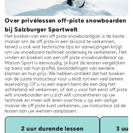
Over privélessen off-piste snowboarden
bij Salzburger Sportwelt
Het boeken van een off piste snowboardgids is de beste
manier om de off piste in een skioord te verkennen,
terwijl u ook wat technische tips en aanwijzingen krijgt
om uw snowboard techniek onderweg te verbeteren. Het
vinden en boeken van een off piste snowboardleraar op
Maison Sport is eenvoudig, je kunt de leraren vergelijken
op basis van hun profiel, beoordelingen van eerdere
klanten en hun prijs. We hebben ontdekt dat het boeken
van de juiste instructeur voor u leidt tot een veel betere
leservaring. Of u nu een expert bent die een dag het
achterland wil verkennen, of dat u voor het eerst off piste
wilt snowboarden en u zich wilt concentreren op uw
techniek en meer wilt leren over hoe u op een veilige
manier de off piste kunt verkennen, uw instructeur zal de
lessen aan uw wensen aanpassen.
2 uur durende lessen
3 uur