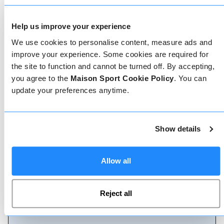
Help us improve your experience
We use cookies to personalise content, measure ads and
improve your experience. Some cookies are required for
Geverifieerde reviews
the site to function and cannot be turned off. By accepting,
you agree to the
Maison Sport Cookie Policy
. You can
Meer dan 90% van onze reviews zijn 5 sterren. Lees
de geverifieerde reviews over onze leraren om de
update your preferences anytime.
juiste leraar te kiezen. Boek lessen met een van
onze leraren voor een 5-sterrenervaring.
Show details
Boeken
Allow all
Boeken bij ons kan niet eenvoudiger, ons
vriendelijke, deskundige team staat altijd klaar om
Reject all
je te helpen - boek direct online of praat met ons
team als je hulp nodig hebt.