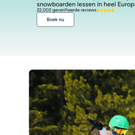
snowboarden lessen in heel Europ
22,002 geverifieerde reviews
Boek nu