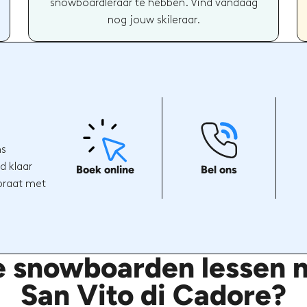
snowboardleraar te hebben. Vind vandaag
nog jouw skileraar.
ns
d klaar
Boek online
Bel ons
 praat met
e snowboarden lessen m
San Vito di Cadore?