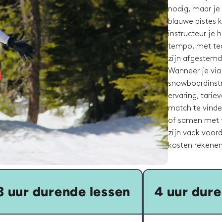
nodig, maar je
blauwe pistes k
instructeur je 
tempo, met tech
zijn afgestemd 
Wanneer je via
snowboardinstru
ervaring, tari
match te vinde
of samen met f
zijn vaak voor
kosten rekenen
3 uur durende lessen
4 uur dure