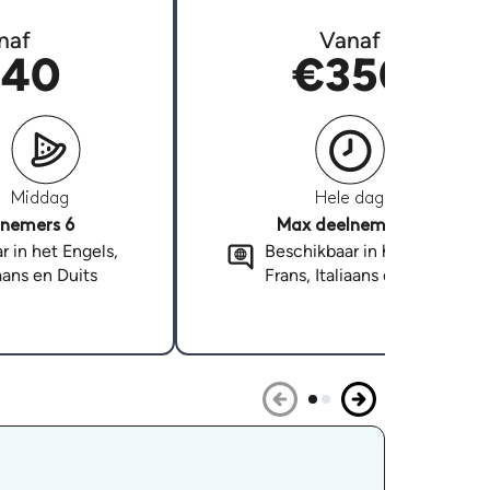
naf
Vanaf
40
€350
Middag
Hele dag
nemers 6
Max deelnemers 6
r in het Engels,
Beschikbaar in het Engels,
iaans en Duits
Frans, Italiaans en Duits