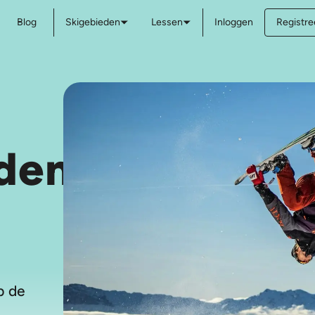
Blog
Skigebieden
Lessen
Inloggen
Registree
den
p de