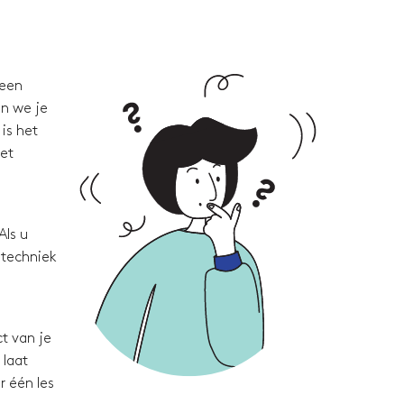
 een
en we je
is het
met
Als u
 techniek
t van je
 laat
r één les