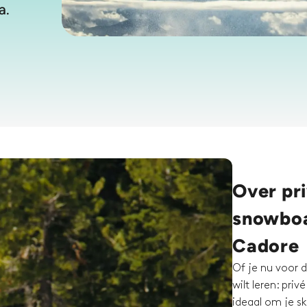
a.
Over pri
snowboa
Cadore
Of je nu voor d
wilt leren: pri
ideaal om je ski