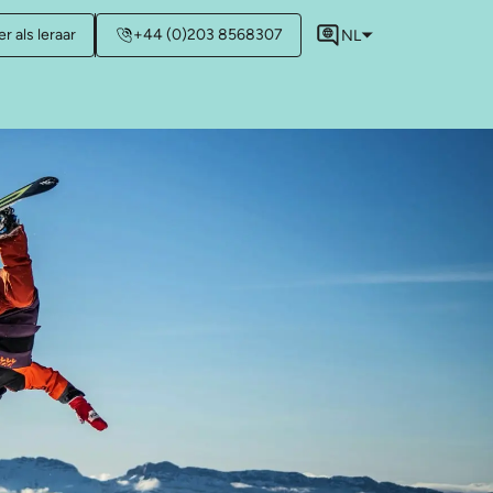
r als leraar
+44 (0)203 8568307
NL