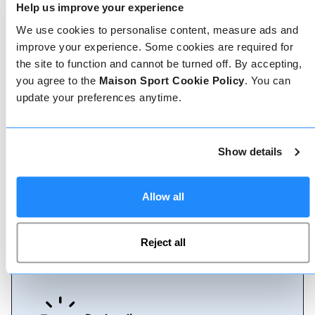
Help us improve your experience
We use cookies to personalise content, measure ads and
improve your experience. Some cookies are required for
the site to function and cannot be turned off. By accepting,
Geverifieerde reviews
you agree to the
Maison Sport Cookie Policy
. You can
Meer dan 90% van onze reviews zijn 5 sterren. Lees
update your preferences anytime.
de geverifieerde reviews over onze leraren om de
juiste leraar te kiezen. Boek lessen met een van
onze leraren voor een 5-sterrenervaring.
Show details
Boeken
Allow all
Boeken bij ons kan niet eenvoudiger, ons
vriendelijke, deskundige team staat altijd klaar om
Reject all
je te helpen - boek direct online of praat met ons
team als je hulp nodig hebt.