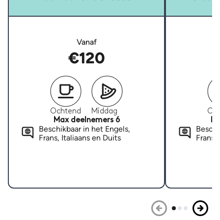
Vanaf
€120
Ochtend
Middag
Oc
Max deelnemers 6
Ma
Beschikbaar in het Engels,
Beschi
Frans, Italiaans en Duits
Frans, 