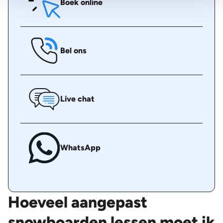
Boek online
Bel ons
Live chat
WhatsApp
Hoeveel aangepast
snowboarden lessen moet ik