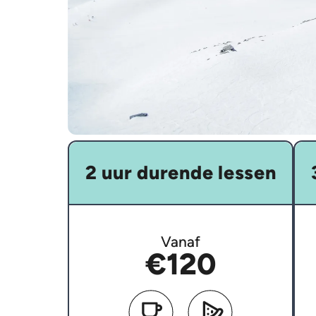
2 uur durende lessen
Vanaf
€120