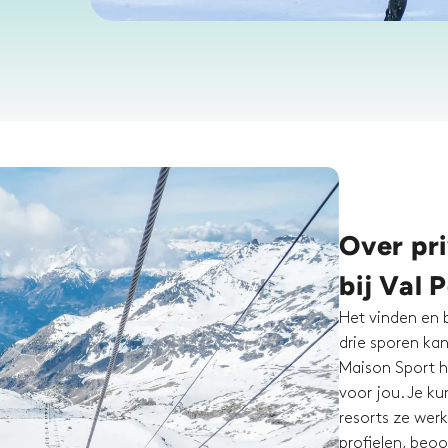
Over pr
bij Val 
Het vinden en 
drie sporen kan
Maison Sport he
voor jou. Je ku
resorts ze werk
profielen, beo