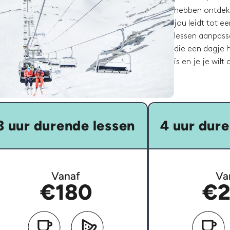
hebben ontdekt
jou leidt tot e
lessen aanpass
die een dagje h
is en je je wil
3 uur durende lessen
4 uur dure
Vanaf
Va
€180
€2