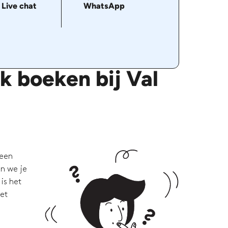
Live chat
WhatsApp
k boeken bij Val
 een
en we je
is het
met