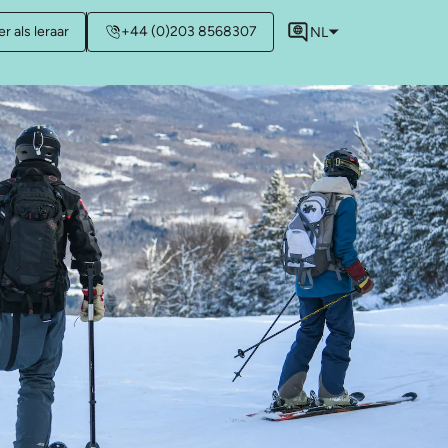
r als leraar
+44 (0)203 8568307
NL