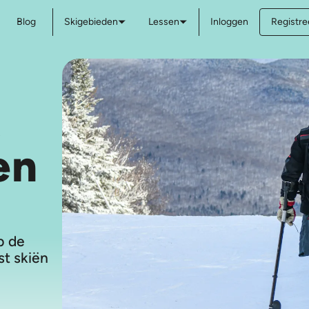
Blog
Skigebieden
Lessen
Inloggen
Registree
t
en
p de
st skiën