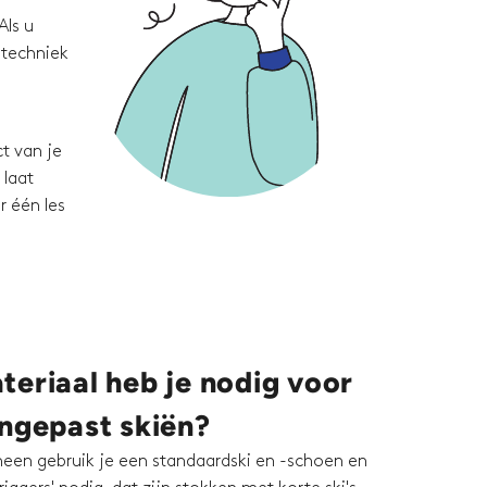
Als u
 techniek
t van je
 laat
r één les
eriaal heb je nodig voor
angepast skiën?
een gebruik je een standaardski en -schoen en