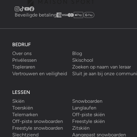
Beveiligde betaling
BEDRIJF
Over ons
Blog
Privélessen
Skischool
Topleraren
Zoeken op naam van leraar
Vertrouwen en veiligheid
Sluit je aan bij onze commun
LESSEN
Skiën
Snowboarden
Toerskiën
Langlaufen
Telemarken
Off-piste skiën
Off-piste snowboarden
Freestyle skiën
Freestyle snowboarden
Zitskiën
Slechtziend
Aangepast snowboarden