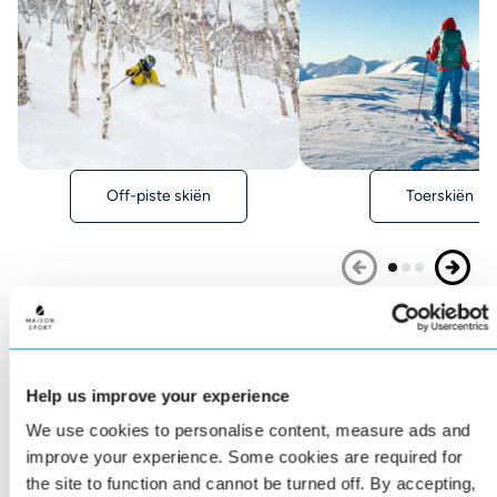
Off-piste skiën
Toerskiën
Hoe te boeken
Help us improve your experience
Boeken is bij ons heel simpel. Boek direct online of
We use cookies to personalise content, measure ads and
neem contact op met onze klantenservice via de
improve your experience. Some cookies are required for
live chat als je hulp nodig hebt. We staan altijd
voor je klaar.
the site to function and cannot be turned off. By accepting,