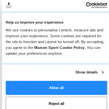
Maak je keuze
De beste herinneringen aan een skivakantie worden
op de pistes gemaakt, dus het is belangrijk om de
juiste ski- of snowboardleraar te hebben. Vind
vandaag nog jouw skileraar.
Help us improve your experience
We use cookies to personalise content, measure ads and
improve your experience. Some cookies are required for
the site to function and cannot be turned off. By accepting,
you agree to the
Maison Sport Cookie Policy
. You can
update your preferences anytime.
Geverifieerde reviews
Show details
Meer dan 90% van onze reviews zijn 5 sterren. Lees
de geverifieerde reviews over onze leraren om de
juiste leraar te kiezen. Boek lessen met een van
onze leraren voor een 5-sterrenervaring.
Allow all
Reject all