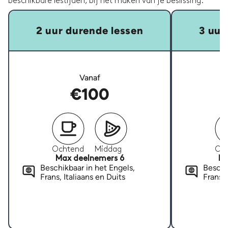
beschikbare lestijden, bij het maken van je beslissing.
2 uur durende lessen
3 uur
Vanaf
€100
Ochtend
Middag
Oc
Max deelnemers 6
Ma
Beschikbaar in het Engels,
Beschi
Frans, Italiaans en Duits
Frans, 