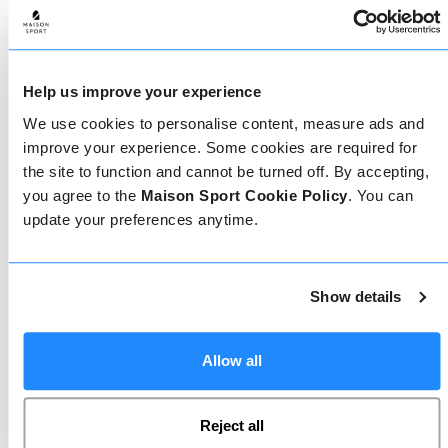
Maak je keuze
De beste herinneringen aan een skivakantie worden
op de pistes gemaakt, dus het is belangrijk om de
juiste ski- of snowboardleraar te hebben. Vind
vandaag nog jouw skileraar.
Help us improve your experience
We use cookies to personalise content, measure ads and
improve your experience. Some cookies are required for
the site to function and cannot be turned off. By accepting,
you agree to the
Maison Sport Cookie Policy
. You can
update your preferences anytime.
Geverifieerde reviews
Show details
Meer dan 90% van onze reviews zijn 5 sterren. Lees
de geverifieerde reviews over onze leraren om de
juiste leraar te kiezen. Boek lessen met een van
onze leraren voor een 5-sterrenervaring.
Allow all
Reject all