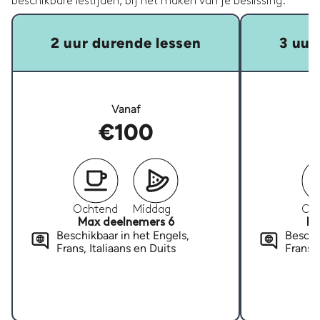
beschikbare lestijden, bij het maken van je beslissing.
2 uur durende lessen
3 uur
Vanaf
€100
Ochtend
Middag
Oc
Max deelnemers 6
Ma
Beschikbaar in het Engels,
Beschi
Frans, Italiaans en Duits
Frans, 