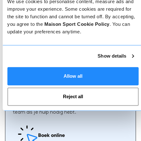
We use cookies to personalise content, measure ads and
improve your experience. Some cookies are required for
the site to function and cannot be turned off. By accepting,
you agree to the
Maison Sport Cookie Policy
. You can
Geverifieerde reviews
update your preferences anytime.
Meer dan 90% van onze reviews zijn 5 sterren. Lees
de geverifieerde reviews over onze leraren om de
juiste leraar te kiezen. Boek lessen met een van
onze leraren voor een 5-sterrenervaring.
Show details
Allow all
Boeken
Boeken bij ons kan niet eenvoudiger, ons
Reject all
vriendelijke, deskundige team staat altijd klaar om
je te helpen - boek direct online of praat met ons
team als je hulp nodig hebt.
Boek online