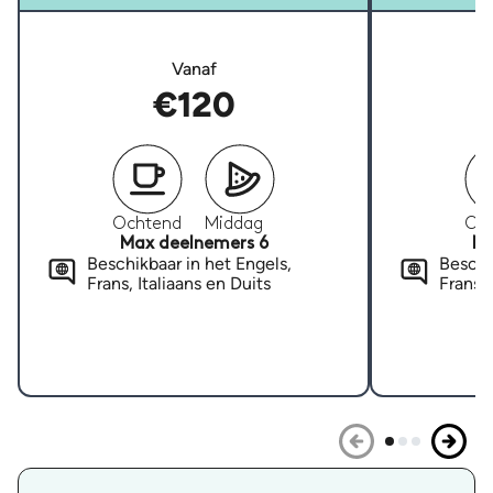
Vanaf
€120
Ochtend
Middag
Oc
Max deelnemers 6
Ma
Beschikbaar in het Engels,
Beschi
Frans, Italiaans en Duits
Frans, 