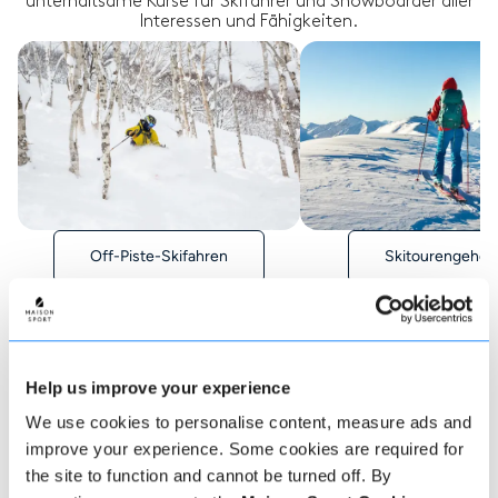
unterhaltsame Kurse für Skifahrer und Snowboarder aller
Interessen und Fähigkeiten.
Off-Piste-Skifahren
Skitourengehen
Help us improve your experience
Wie man bucht
We use cookies to personalise content, measure ads and
improve your experience. Some cookies are required for
the site to function and cannot be turned off. By
Eine Buchung bei uns könnte nicht einfacher sein,