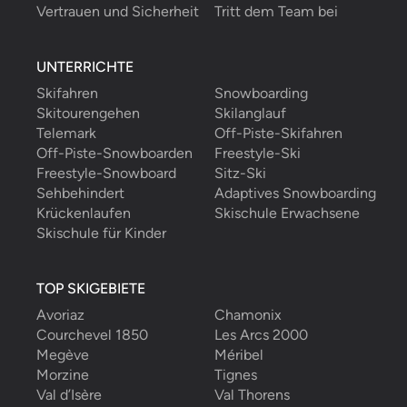
Vertrauen und Sicherheit
Tritt dem Team bei
UNTERRICHTE
Skifahren
Snowboarding
Skitourengehen
Skilanglauf
Telemark
Off-Piste-Skifahren
Off-Piste-Snowboarden
Freestyle-Ski
Freestyle-Snowboard
Sitz-Ski
Sehbehindert
Adaptives Snowboarding
Krückenlaufen
Skischule Erwachsene
Skischule für Kinder
TOP SKIGEBIETE
Avoriaz
Chamonix
Courchevel 1850
Les Arcs 2000
Megève
Méribel
Morzine
Tignes
Val d’Isère
Val Thorens