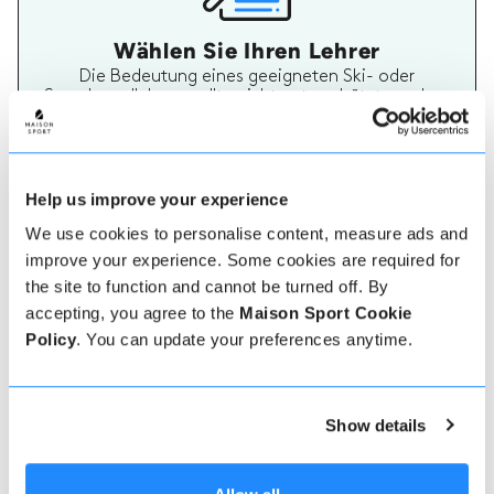
Wählen Sie Ihren Lehrer
Die Bedeutung eines geeigneten Ski- oder
Snowboardlehrers sollte nicht unterschätzt werden.
Ein Lehrer, der Ihren Bedürfnissen entspricht, wird
Ihren Urlaub wirklich unvergesslich machen. Auf
Maison Sport ist es einfach, mehr über jeden Lehrer
zu erfahren, ihre Bewertungen zu überprüfen und
dann sicher zu buchen und zu bezahlen.
Help us improve your experience
We use cookies to personalise content, measure ads and
improve your experience. Some cookies are required for
the site to function and cannot be turned off. By
accepting, you agree to the
Maison Sport Cookie
Policy
. You can update your preferences anytime.
Echte Lehrer Bewertungen
Show details
70% aller Ski- und Snowboardstunden auf Maison
Sport werden bewertet. Verifizierte Bewertungen
von früheren Kunden eines Lehrers bieten wertvolle
Informationen bei der Auswahl eines Lehrers. Sie