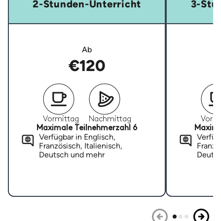
2-Stunden-Unterricht
3-Stu
Ab
€120
Vormittag
Nachmittag
Vormi
Maximale Teilnehmerzahl 6
Maxima
Verfügbar in Englisch,
Verfügb
Französisch, Italienisch,
Französ
Deutsch und mehr
Deuts