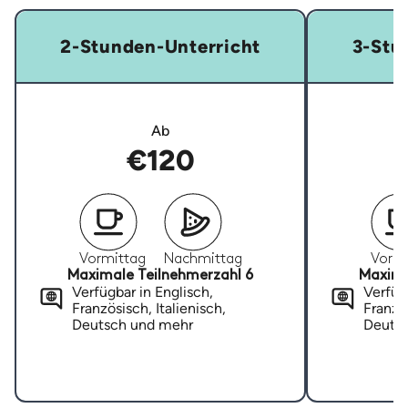
2-Stunden-Unterricht
3-Stu
Ab
€120
Vormittag
Nachmittag
Vormi
Maximale Teilnehmerzahl 6
Maxima
Verfügbar in Englisch,
Verfügb
Französisch, Italienisch,
Französ
Deutsch und mehr
Deuts