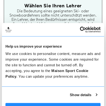
Wählen Sie Ihren Lehrer
Die Bedeutung eines geeigneten Ski- oder
Snowboardlehrers sollte nicht unterschätzt werden.
Ein Lehrer, der Ihren Bedürfnissen entspricht, wird
Ihren Urlaub wirklich unvergesslich machen. Auf
Maison Sport ist es einfach, mehr über jeden Lehrer
zu erfahren, ihre Bewertungen zu überprüfen und
dann sicher zu buchen und zu bezahlen.
Help us improve your experience
We use cookies to personalise content, measure ads and
improve your experience. Some cookies are required for
the site to function and cannot be turned off. By
accepting, you agree to the
Maison Sport Cookie
Policy
. You can update your preferences anytime.
Echte Lehrer Bewertungen
70% aller Ski- und Snowboardstunden auf Maison
Sport werden bewertet. Verifizierte Bewertungen
Show details
von früheren Kunden eines Lehrers bieten wertvolle
Informationen bei der Auswahl eines Lehrers. Sie
können sehen, ob ein Lehrer regelmäßig einen