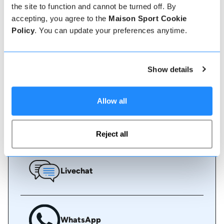
Eine Buchung bei uns könnte nicht einfacher sein,
the site to function and cannot be turned off. By
unser freundliches, kompetentes Team steht Ihnen
accepting, you agree to the
Maison Sport Cookie
stets zur Verfügung, um zu helfen - buchen Sie
sofort online oder sprechen Sie mit unserem
Policy
. You can update your preferences anytime.
Team, wenn Sie Hilfe benötigen.
Show details
Online buchen
Allow all
Rufen Sie uns an
Reject all
Livechat
WhatsApp