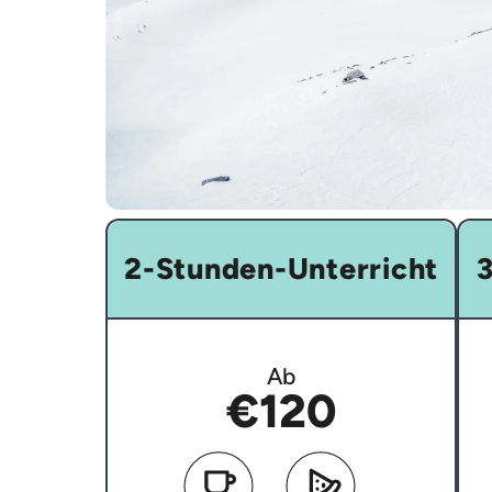
2-Stunden-Unterricht
3
Ab
€120