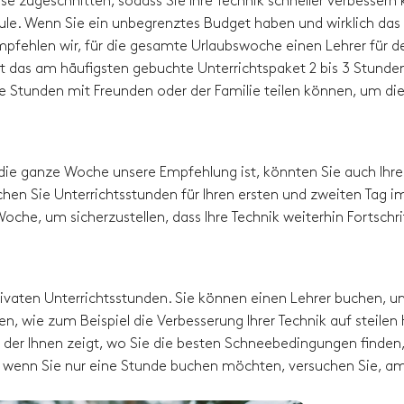
sse zugeschnitten, sodass Sie Ihre Technik schneller verbessern
hule. Wenn Sie ein unbegrenztes Budget haben und wirklich das
pfehlen wir, für die gesamte Urlaubswoche einen Lehrer für d
t das am häufigsten gebuchte Unterrichtspaket 2 bis 3 Stunde
die Stunden mit Freunden oder der Familie teilen können, um di
die ganze Woche unsere Empfehlung ist, könnten Sie auch Ihre
hen Sie Unterrichtsstunden für Ihren ersten und zweiten Tag i
oche, um sicherzustellen, dass Ihre Technik weiterhin Fortschri
 privaten Unterrichtsstunden. Sie können einen Lehrer buchen, 
en, wie zum Beispiel die Verbesserung Ihrer Technik auf steilen
der Ihnen zeigt, wo Sie die besten Schneebedingungen finden, 
p - wenn Sie nur eine Stunde buchen möchten, versuchen Sie, a