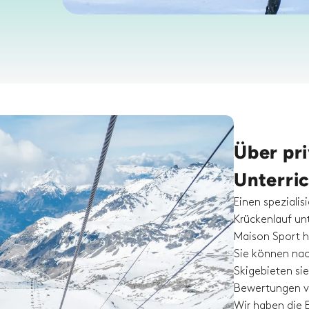
Über pr
Unterri
Einen spezialis
Krückenlauf unt
Maison Sport hi
Sie können nac
Skigebieten sie
Bewertungen vo
Wir haben die 