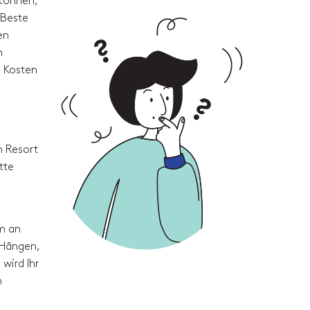
 können,
 Beste
en
n
e Kosten
m Resort
tte
um an
 Hängen,
wird Ihr
m