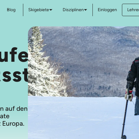
Blog
Skigebiete
Disziplinen
Einloggen
Lehre
ufen-
tsstunden
n auf den
vate
 Europa.