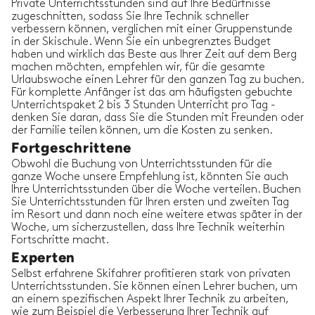
mit
Private Unterrichtsstunden sind auf Ihre Bedürfnisse
Ben L.
zugeschnitten, sodass Sie Ihre Technik schneller
verbessern können, verglichen mit einer Gruppenstunde
in der Skischule. Wenn Sie ein unbegrenztes Budget
haben und wirklich das Beste aus Ihrer Zeit auf dem Berg
machen möchten, empfehlen wir, für die gesamte
Urlaubswoche einen Lehrer für den ganzen Tag zu buchen.
Für komplette Anfänger ist das am häufigsten gebuchte
Kevin M.
Unterrichtspaket 2 bis 3 Stunden Unterricht pro Tag -
24/01/2024
-
Skifahren
,
Sainte Foy Tarentaise
denken Sie daran, dass Sie die Stunden mit Freunden oder
Pascal war ein fantastischer Lehrer. Es war mein
der Familie teilen können, um die Kosten zu senken.
erstes Mal beim Skifahren, und er war während
Fortgeschrittene
jeder Stunde, die ich bei ihm hatte, sehr
geduldig und gab mir auch hilfreiches Feedback.
Obwohl die Buchung von Unterrichtsstunden für die
Er wirft dir ni
...
read more
ganze Woche unsere Empfehlung ist, könnten Sie auch
Kevin M.
insgesamt gebucht
12
Ihre Unterrichtsstunden über die Woche verteilen. Buchen
Stunden mit
Sie Unterrichtsstunden für Ihren ersten und zweiten Tag
Pascal J.
im Resort und dann noch eine weitere etwas später in der
Woche, um sicherzustellen, dass Ihre Technik weiterhin
Fortschritte macht.
Experten
Selbst erfahrene Skifahrer profitieren stark von privaten
Unterrichtsstunden. Sie können einen Lehrer buchen, um
Sam T.
an einem spezifischen Aspekt Ihrer Technik zu arbeiten,
03/04/2023
-
Skifahren
,
Sainte Foy Tarentaise
wie zum Beispiel die Verbesserung Ihrer Technik auf