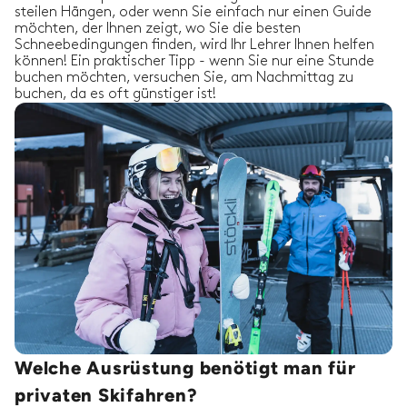
Marco war großartig, ein wunderbarer Kerl, sehr
steilen Hängen, oder wenn Sie einfach nur einen Guide
hilfsbereit und sachkundig über die Gegend und
möchten, der Ihnen zeigt, wo Sie die besten
die Technik. Ich kann ihn nicht genug empfehlen.
Schneebedingungen finden, wird Ihr Lehrer Ihnen helfen
Danke Marco.
können! Ein praktischer Tipp - wenn Sie nur eine Stunde
buchen möchten, versuchen Sie, am Nachmittag zu
Sam T.
insgesamt gebucht
12
Stunden
buchen, da es oft günstiger ist!
mit
Jean Marc D.
Natalie O.
27/02/2023
-
Skifahren
,
Sainte Foy Tarentaise
Unsere Gruppe mit gemischten Fähigkeiten
hatte einen fantastischen Tag in Sainte Foy mit
Graham. Jeder wurde angemessen
herausgefordert und erhielt ausgezeichnetes
Feedback und Tipps. Grahams Fähigkei
...
read
more
Natalie O.
insgesamt gebucht
6
Welche Ausrüstung benötigt man für
Stunden mit
Graham B.
privaten Skifahren?