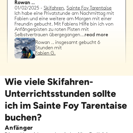
Rowan ..
01/02/2025
-
Skifahren
,
Sainte Foy Tarentaise
Ich habe eine Privatstunde am Nachmittag mit
Fabien und eine weitere am Morgen mit einer
Freundin gebucht. Mit Fabiens Hilfe bin ich von
Anfängerpisten zu roten Pisten mit
Selbstvertrauen übergegangen
...
read more
Rowan ..
insgesamt gebucht
6
Stunden mit
Fabien G.
Wie viele Skifahren-
John C.
Unterrichtsstunden sollte
10/01/2025
-
Skifahren
,
Sainte Foy Tarentaise
Ben war ausgezeichnet, als er mir half, meine
ich im Sainte Foy Tarentaise
Skitechnik über drei Morgenstunden zu
verbessern. Er war sehr sachkundig und gab
buchen?
großartige Ratschläge, ohne mich zu schnell mit
zu viel Feedback zu überl
...
read more
Anfänger
John C.
insgesamt gebucht
9
Stunden