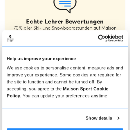
Echte Lehrer Bewertungen
70% aller Ski- und Snowboardstunden auf Maison
Sport werden bewertet. Verifizierte Bewertungen
von früheren Kunden eines Lehrers bieten wertvolle
Informationen bei der Auswahl eines Lehrers. Sie
können sehen, ob ein Lehrer regelmäßig einen
hochwertigen Service bietet und welche Arten von
Help us improve your experience
Ski- oder Snowboardstunden er früher gegeben hat.
We use cookies to personalise content, measure ads and
improve your experience. Some cookies are required for
the site to function and cannot be turned off. By
Wie man bucht
accepting, you agree to the
Maison Sport Cookie
Policy
. You can update your preferences anytime.
Eine Buchung bei uns könnte nicht einfacher sein,
unser freundliches, kompetentes Team steht Ihnen
stets zur Verfügung, um zu helfen - buchen Sie
sofort online oder sprechen Sie mit unserem
Show details
Team, wenn Sie Hilfe benötigen.