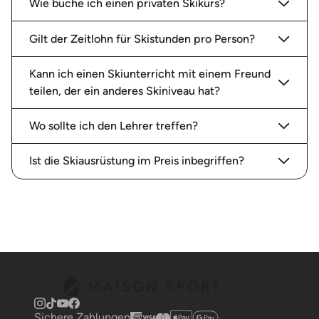
Wie buche ich einen privaten Skikurs?
Einzelnen individuellen « Skiunterricht »
basierend auf dem Niveau, war generell hilfreich
mit Ratschlägen zum Resort
...
read more
Gilt der Zeitlohn für Skistunden pro Person?
Phil ..
insgesamt gebucht
8
Stunden
mit
Kann ich einen Skiunterricht mit einem Freund
Jean Charles V.
teilen, der ein anderes Skiniveau hat?
Wo sollte ich den Lehrer treffen?
Beate G.
Ist die Skiausrüstung im Preis inbegriffen?
16/02/2023
-
Skifahren
,
Sainte Foy Tarentaise
Professionell und unterhaltsam
Beate G.
insgesamt gebucht
6
Stunden mit
Graham B.
Alexandra W.
Sichere Zahlungen