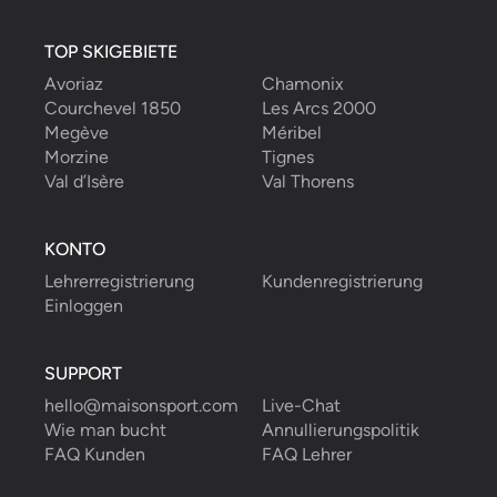
TOP SKIGEBIETE
Will D.
Avoriaz
Chamonix
08/03/2022
-
Skifahren
,
Sainte Foy Tarentaise
Courchevel 1850
Les Arcs 2000
Pierre-Louis war fantastisch. Sein Wissen war
fantastisch und er ist eine sehr nette und
Megève
Méribel
freundliche Person. Sehr geduldig und
Morzine
Tignes
ermutigend, während wir Anfänger waren. Ich
Val d’Isère
Val Thorens
kann ihn nicht genug empfehle
...
read more
Will D.
insgesamt gebucht
9
Stunden
mit
KONTO
Pierre Louis B.
Lehrerregistrierung
Kundenregistrierung
Einloggen
SUPPORT
hello@maisonsport.com
Live-Chat
Wie man bucht
Annullierungspolitik
FAQ Kunden
FAQ Lehrer