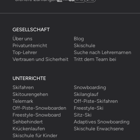
08/02/2023
-
Skifahren
,
Sainte Foy Tarentaise
Olivier war ausgezeichnet - geduldig mit mir,
ermutigend und unterhaltsam.
Alexandra W.
insgesamt gebucht
2
Stunden mit
GESELLSCHAFT
Olivier E.
Über uns
Blog
Privatunterricht
Skischule
Top-Lehrer
Suche nach Lehrernamen
Vertrauen und Sicherheit
Tritt dem Team bei
Claire ..
13/04/2022
-
Skifahren
,
Sainte Foy Tarentaise
UNTERRICHTE
Yann war vom Anfang bis zum Ende unserer
Woche vorbildlich. Nichts war zu viel Aufwand,
Skifahren
Snowboarding
er war professionell, freundlich und ein absoluter
Skitourengehen
Skilanglauf
Naturtalent mit Kindern. Er wirkte selbstbewusst
Telemark
Off-Piste-Skifahren
und komforta
...
read more
Off-Piste-Snowboarden
Freestyle-Ski
Claire ..
insgesamt gebucht
20
Freestyle-Snowboard
Sitz-Ski
Stunden mit
Sehbehindert
Adaptives Snowboarding
Yann G.
Krückenlaufen
Skischule Erwachsene
Skischule für Kinder