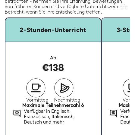
betrachten - nehmen Sie ihre Erfahrung, Bewertungen
von früheren Kunden und verfügbare Unterrichtszeiten in
Betracht, wenn Sie Ihre Entscheidung treffen.
2-Stunden-Unterricht
3-Stu
Ab
€138
Vormittag
Nachmittag
Vormi
Maximale Teilnehmerzahl 6
Maxima
Verfügbar in Englisch,
Verfügb
Französisch, Italienisch,
Französ
Deutsch und mehr
Deuts