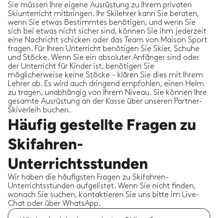
Sie müssen Ihre eigene Ausrüstung zu Ihrem privaten
Skiunterricht mitbringen. Ihr Skilehrer kann Sie beraten,
wenn Sie etwas Bestimmtes benötigen, und wenn Sie
sich bei etwas nicht sicher sind, können Sie ihm jederzeit
eine Nachricht schicken oder das Team von Maison Sport
Natalie O.
fragen. Für Ihren Unterricht benötigen Sie Skier, Schuhe
27/02/2023
-
Skifahren
,
Sainte Foy Tarentaise
und Stöcke. Wenn Sie ein absoluter Anfänger sind oder
Laurent ist ein ausgezeichneter Ski Lehrer!
der Unterricht für Kinder ist, benötigen Sie
Laurents Kommunikation vor unseren
möglicherweise keine Stöcke - klären Sie dies mit Ihrem
Skistunden war wirklich klar und er war sehr
Lehrer ab. Es wird auch dringend empfohlen, einen Helm
gerne bereit, unsere Fragen zu beantworten. Auf
zu tragen, unabhängig von Ihrem Niveau. Sie können Ihre
der Piste hat Laurent unsere
...
read more
gesamte Ausrüstung an der Kasse über unseren Partner-
Skiverleih buchen.
Natalie O.
insgesamt gebucht
9
Häufig gestellte Fragen zu
Stunden mit
Laurent O.
Skifahren-
Unterrichtsstunden
Wir haben die häufigsten Fragen zu Skifahren-
Unterrichtsstunden aufgelistet. Wenn Sie nicht finden,
Phil ..
wonach Sie suchen, kontaktieren Sie uns bitte im Live-
22/02/2023
-
Skifahren
,
Sainte Foy Tarentaise
Chat oder über WhatsApp.
JC war brillant! Großer Spaß, hat die große
Gruppengröße gut bewältigt - gab jedem