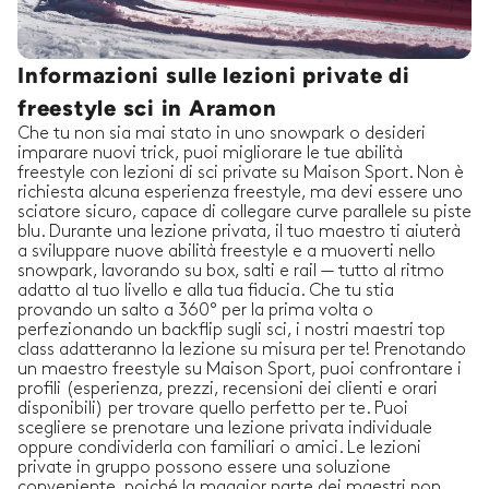
Informazioni sulle lezioni private di
freestyle sci in Aramon
Che tu non sia mai stato in uno snowpark o desideri
imparare nuovi trick, puoi migliorare le tue abilità
freestyle con lezioni di sci private su Maison Sport. Non è
richiesta alcuna esperienza freestyle, ma devi essere uno
sciatore sicuro, capace di collegare curve parallele su piste
blu. Durante una lezione privata, il tuo maestro ti aiuterà
a sviluppare nuove abilità freestyle e a muoverti nello
snowpark, lavorando su box, salti e rail — tutto al ritmo
adatto al tuo livello e alla tua fiducia. Che tu stia
provando un salto a 360° per la prima volta o
perfezionando un backflip sugli sci, i nostri maestri top
class adatteranno la lezione su misura per te! Prenotando
un maestro freestyle su Maison Sport, puoi confrontare i
profili (esperienza, prezzi, recensioni dei clienti e orari
disponibili) per trovare quello perfetto per te. Puoi
scegliere se prenotare una lezione privata individuale
oppure condividerla con familiari o amici. Le lezioni
private in gruppo possono essere una soluzione
conveniente, poiché la maggior parte dei maestri non