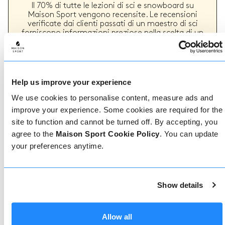
Il 70% di tutte le lezioni di sci e snowboard su
Maison Sport vengono recensite. Le recensioni
verificate dai clienti passati di un maestro di sci
forniscono informazioni preziose nella scelta di un
maestro. Puoi vedere se un maestro offre
regolarmente un servizio di alta qualità e i tipi di
lezioni di sci o snowboard che ha fornito in passato.
Help us improve your experience
We use cookies to personalise content, measure ads and
Come prenotare
improve your experience. Some cookies are required for the
site to function and cannot be turned off. By accepting, you
Prenotare con noi non potrebbe essere più
agree to the
Maison Sport Cookie Policy
. You can update
semplice, il nostro team di esperti è sempre a
your preferences anytime.
disposizione per aiutarvi: prenotate subito online
o parlate con il nostro team se avete bisogno di
assistenza.
Show details
Prenota online
Allow all