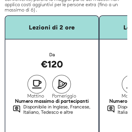
applica costi aggiuntivi per le persone extra (fino a un
massimo di 6).
Lezioni di 2 ore
Lez
Da
€120
Mattino
Pomeriggio
Matt
Numero massimo di partecipanti
Numero ma
Disponibile in Inglese, Francese,
Disponi
Italiano, Tedesco e altre
Italian