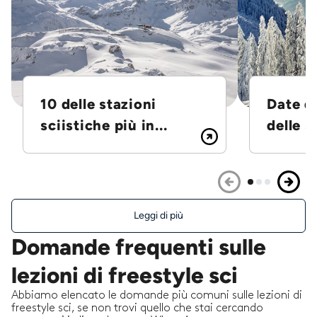
10 delle stazioni
Date d
sciistiche più in...
delle S
Leggi di più
Domande frequenti sulle
lezioni di freestyle sci
Abbiamo elencato le domande più comuni sulle lezioni di
freestyle sci, se non trovi quello che stai cercando