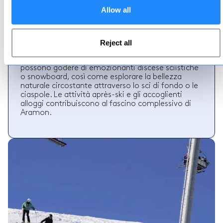
Allow all
Aramon si trova a Spagna
Aramon è una popolare destinazione sciistica
durante la stagione invernale. Situata nelle
montagne dei Pirenei, offre splendidi paesaggi
Reject all
alpini, eccellenti condizioni di neve e una varietà di
piste da sci per tutti i livelli di esperienza. I visitatori
possono godere di emozionanti discese sciistiche
o snowboard, così come esplorare la bellezza
naturale circostante attraverso lo sci di fondo o le
ciaspole. Le attività après-ski e gli accoglienti
alloggi contribuiscono al fascino complessivo di
Aramon.