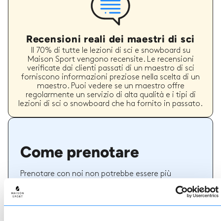
Recensioni reali dei maestri di sci
Il 70% di tutte le lezioni di sci e snowboard su
Maison Sport vengono recensite. Le recensioni
verificate dai clienti passati di un maestro di sci
forniscono informazioni preziose nella scelta di un
maestro. Puoi vedere se un maestro offre
regolarmente un servizio di alta qualità e i tipi di
lezioni di sci o snowboard che ha fornito in passato.
Come prenotare
Prenotare con noi non potrebbe essere più
semplice, il nostro team di esperti è sempre a
disposizione per aiutarvi: prenotate subito online
o parlate con il nostro team se avete bisogno di
assistenza.