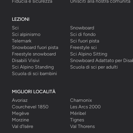
Fiducia e sicurezza
Unisciti alla nostra comunità
LEZIONI
Sci
Snowboard
Sci alpinismo
Sci di fondo
Telemark
Sci fuori pista
Snowboard fuori pista
Freestyle sci
Freestyle snowboard
Sci Alpino Sitting
Disabili Visivi
Snowboard Adattato per Disab
Sci Alpino Standing
Scuola di sci per adulti
Scuola di sci bambini
MIGLIORI LOCALITÀ
Avoriaz
Chamonix
Courchevel 1850
Les Arcs 2000
Megève
Méribel
Morzine
Tignes
Val d’Isère
Val Thorens