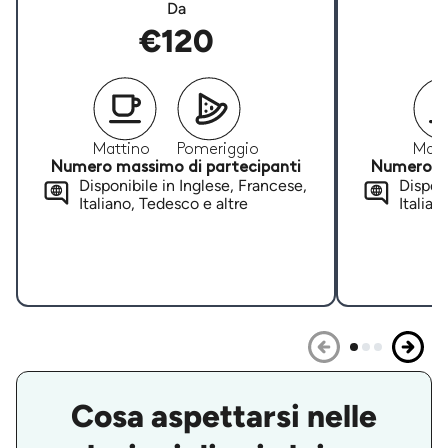
Da
€120
Mattino
Pomeriggio
Matt
Numero massimo di partecipanti
Numero ma
Disponibile in Inglese, Francese,
Disponi
Italiano, Tedesco e altre
Italian
Cosa aspettarsi nelle