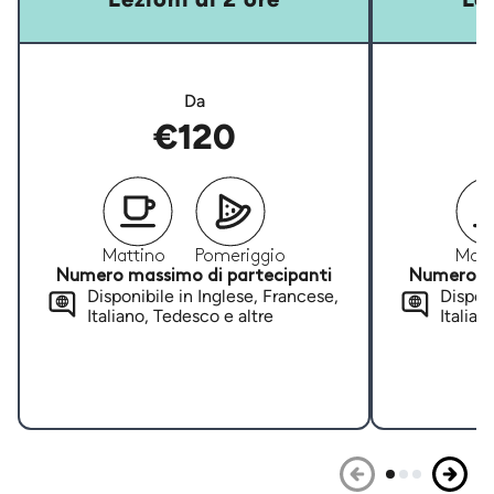
Da
€120
Mattino
Pomeriggio
Matt
Numero massimo di partecipanti
Numero ma
Disponibile in Inglese, Francese,
Disponi
Italiano, Tedesco e altre
Italian