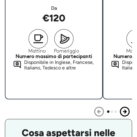
Da
€120
Mattino
Pomeriggio
Matt
Numero massimo di partecipanti
Numero ma
Disponibile in Inglese, Francese,
Disponi
Italiano, Tedesco e altre
Italian
Cosa aspettarsi nelle