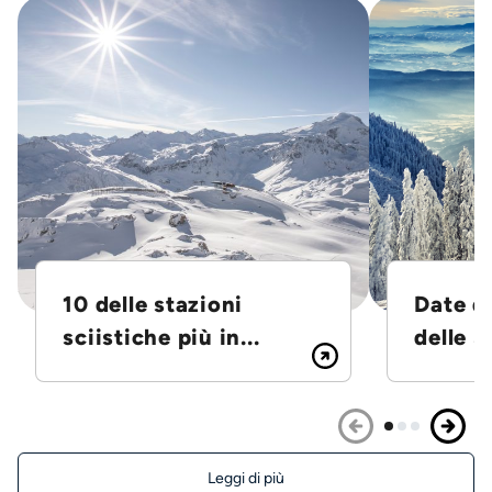
10 delle stazioni
Date d
sciistiche più in...
delle S
Leggi di più