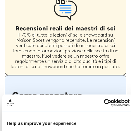
Recensioni reali dei maestri di sci
Il 70% di tutte le lezioni di sci e snowboard su
Maison Sport vengono recensite. Le recensioni
verificate dai clienti passati di un maestro di sci
forniscono informazioni preziose nella scelta di un
maestro. Puoi vedere se un maestro offre
regolarmente un servizio di alta qualità e i tipi di
lezioni di sci o snowboard che ha fornito in passato.
Come prenotare
Prenotare con noi non potrebbe essere più
semplice, il nostro team di esperti è sempre a
disposizione per aiutarvi: prenotate subito online
Help us improve your experience
o parlate con il nostro team se avete bisogno di
assistenza.