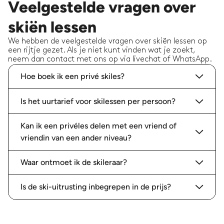
Veelgestelde vragen over
15/11/2025
-
Skiën
,
Hintertux
Marco ging boven en buiten voor mij als
skiën lessen
beginnende skiër. Marco ontmoette me zelfs de
dag ervoor om in te schatten wanneer het het
beste zou zijn om voor het eerst de groene
We hebben de veelgestelde vragen over skiën lessen op
piste te betreden. Tijdens
...
read more
een rijtje gezet. Als je niet kunt vinden wat je zoekt,
neem dan contact met ons op via livechat of WhatsApp.
Rachael H.
Een totaal geboekt van:
1
uren met
Hoe boek ik een privé skiles?
Marco C.
Is het uurtarief voor skilessen per persoon?
Kan ik een privéles delen met een vriend of
vriendin van een ander niveau?
Yingshi J.
04/11/2025
-
Skiën
,
Hintertux
Tijdens de les kon ik veel vaardigheden oefenen
Waar ontmoet ik de skileraar?
en rode pistes doen. Ik ben erg blij met de
vooruitgang en zou zeker aanbevelen.
Is de ski-uitrusting inbegrepen in de prijs?
Yingshi J.
Een totaal geboekt van:
3
uren met
Marco C.