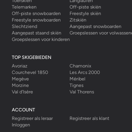
Toerskiën
Langlaufen
Marco C.
Telemarken
Off-piste skiën
Off-piste snowboarden
Freestyle skiën
Freestyle snowboarden
Zitskiën
Slechtziend
Aangepast snowboarden
Aangepast staand skiën
Groepslessen voor volwassen
Groepslessen voor kinderen
Felix S.
28/10/2024
-
Skiën
,
Hintertux
Ik had het absolute genoegen om skiën te leren
met Alex als mijn Skileraar. Zijn passie voor
TOP SKIGEBIEDEN
onderwijs is werkelijk inspirerend. Hij heeft me
Avoriaz
Chamonix
niet alleen veel nieuwe vaardigheden geleerd,
maar me ook
...
read more
Courchevel 1850
Les Arcs 2000
Megève
Méribel
Felix S.
Een totaal geboekt van:
18
uren
met
Morzine
Tignes
Alexander D.
Val d’Isère
Val Thorens
ACCOUNT
Registreer als leraar
Registreer als klant
Scarlett D.
Inloggen
01/06/2024
-
Skiën
,
Hintertux