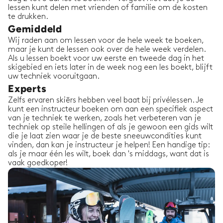
lessen kunt delen met vrienden of familie om de kosten
Kevin F.
te drukken.
27/11/2025
-
Skiën
,
Hintertux
Gemiddeld
Alex was aardig, geduldig en gaf ons geweldige
technische tips tijdens een dag gletsjerskiën aan
Wij raden aan om lessen voor de hele week te boeken,
het begin van het seizoen. We zouden zonder
maar je kunt de lessen ook over de hele week verdelen.
aarzelen opnieuw met Alex boeken.
Als u lessen boekt voor uw eerste en tweede dag in het
skigebied en iets later in de week nog een les boekt, blijft
Kevin F.
Een totaal geboekt van:
6
uren
uw techniek vooruitgaan.
met
Experts
Alexander D.
Zelfs ervaren skiërs hebben veel baat bij privélessen. Je
kunt een instructeur boeken om aan een specifiek aspect
van je techniek te werken, zoals het verbeteren van je
techniek op steile hellingen of als je gewoon een gids wilt
die je laat zien waar je de beste sneeuwcondities kunt
vinden, dan kan je instructeur je helpen! Een handige tip:
Tomer K.
als je maar één les wilt, boek dan 's middags, want dat is
23/11/2025
-
Skiën
,
Hintertux
vaak goedkoper!
⭐⭐⭐⭐⭐ Ik kan Xaver niet genoeg aanbevelen.
We kwamen naar hem toe zonder enige
skiervaringen, en eerlijk gezegd, was ik niet
zeker wat ik kon verwachten. Xaver was
geduldig, professioneel, en maakte o
...
read
more
Tomer K.
Een totaal geboekt van:
12