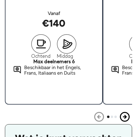
Vanaf
€140
Ochtend
Middag
Oc
Max deelnemers 6
Ma
Beschikbaar in het Engels,
Beschi
Frans, Italiaans en Duits
Frans, 