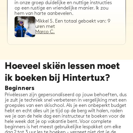
in onze groep duidelijke en nuttige instructies
op een rustige en vriendelijke manier. Ik zou
hem van harte aanbevelen.
Mikkel S.
Een totaal geboekt van:
9
uren met
Marco C.
Hoeveel skiën lessen moet
Kevin F.
27/11/2025
-
Skiën
,
Hintertux
ik boeken bij Hintertux?
Toby was geduldig, attent en gaf ons geweldige
adviezen tijdens twee dagen Skin in Hintertux
Beginners
onder moeilijke weersomstandigheden.
Privélessen zijn gepersonaliseerd op jouw behoeften, dus
Kevin F.
Een totaal geboekt van:
12
je zult je techniek snel verbeteren in vergelijking met een
uren met
groepsles van een skischool. Als je een onbeperkt budget
Toby F.
hebt en echt alles uit je tijd op de berg wilt halen, raden
we je aan de hele dag een instructeur te boeken voor de
hele week dat je op vakantie bent. Voor complete
beginners is het meest gebruikelijke lespakket om elke
dag 2 tot 3 uur les te boeken - vergeet niet dat je de