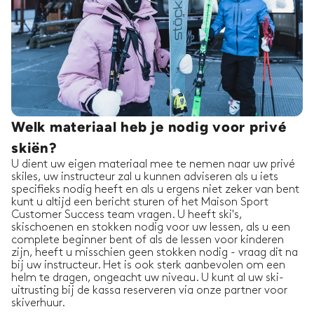
uren met
Xaver K.
Mikaela F.
23/11/2025
-
Skiën
,
Hintertux
Welk materiaal heb je nodig voor privé
Marco was eerlijk gezegd geweldig! We hadden
nog nooit geskied en hij was zo behulpzaam
skiën?
om ons alles te leren. We hebben in slechts 2 uur
U dient uw eigen materiaal mee te nemen naar uw privé
zoveel geleerd dat we ons nu zelfverzekerd
skiles, uw instructeur zal u kunnen adviseren als u iets
voelen om zelf te s
...
read more
specifieks nodig heeft en als u ergens niet zeker van bent
Mikaela F.
Een totaal geboekt van:
2
kunt u altijd een bericht sturen of het Maison Sport
uren met
Customer Success team vragen. U heeft ski's,
Marco C.
skischoenen en stokken nodig voor uw lessen, als u een
complete beginner bent of als de lessen voor kinderen
zijn, heeft u misschien geen stokken nodig - vraag dit na
bij uw instructeur. Het is ook sterk aanbevolen om een
helm te dragen, ongeacht uw niveau. U kunt al uw ski-
uitrusting bij de kassa reserveren via onze partner voor
skiverhuur.
Rachael H.