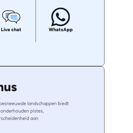
Live chat
WhatsApp
nus
.
ige besneeuwde landschappen biedt
d onderhouden pistes,
rscheidenheid aan