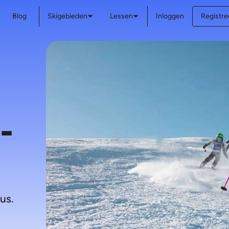
Blog
Skigebieden
Lessen
Inloggen
Registree
-
us.