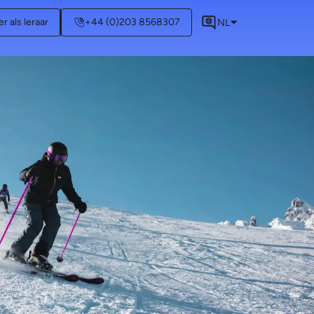
r als leraar
+44 (0)203 8568307
NL