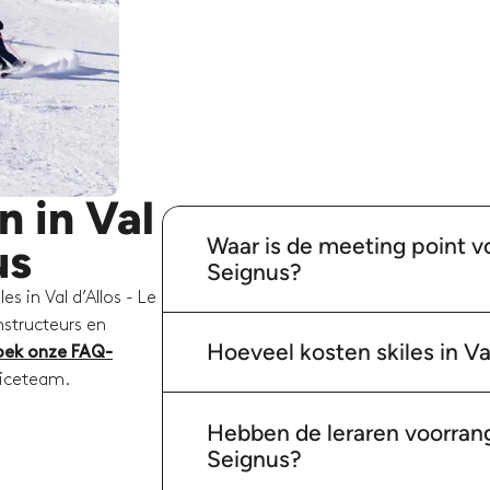
n in Val
Waar is de meeting point voo
us
Seignus?
s in Val d’Allos - Le
nstructeurs en
Hoeveel kosten skiles in Va
oek onze FAQ-
viceteam.
Hebben de leraren voorrang b
Seignus?