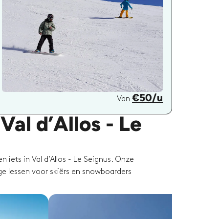
€50/u
Van
al d’Allos - Le
 iets in Val d’Allos - Le Seignus. Onze
ige lessen voor skiërs en snowboarders