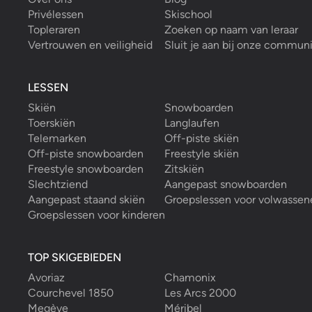
Privélessen
Skischool
Topleraren
Zoeken op naam van leraar
Vertrouwen en veiligheid
Sluit je aan bij onze commun
LESSEN
Skiën
Snowboarden
Toerskiën
Langlaufen
Telemarken
Off-piste skiën
Off-piste snowboarden
Freestyle skiën
Freestyle snowboarden
Zitskiën
Slechtziend
Aangepast snowboarden
Aangepast staand skiën
Groepslessen voor volwassen
Groepslessen voor kinderen
TOP SKIGEBIEDEN
Avoriaz
Chamonix
Courchevel 1850
Les Arcs 2000
Megève
Méribel