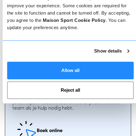
improve your experience. Some cookies are required for
the site to function and cannot be turned off. By accepting,
you agree to the
Maison Sport Cookie Policy
. You can
Geverifieerde reviews
update your preferences anytime.
Meer dan 90% van onze reviews zijn 5 sterren. Lees
de geverifieerde reviews over onze leraren om de
juiste leraar te kiezen. Boek lessen met een van
onze leraren voor een 5-sterrenervaring.
Show details
Allow all
Boeken
Reject all
Boeken bij ons kan niet eenvoudiger, ons
vriendelijke, deskundige team staat altijd klaar om
je te helpen - boek direct online of praat met ons
team als je hulp nodig hebt.
Boek online