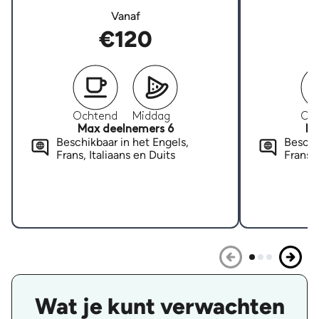
Vanaf
€120
Ochtend
Middag
Oc
Max deelnemers 6
Ma
Beschikbaar in het Engels,
Beschi
Frans, Italiaans en Duits
Frans, 
Wat je kunt verwachten