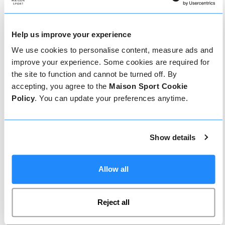
Comment réserver
Réserver avec nous ne pourrait pas être plus
Help us improve your experience
simple, notre équipe amicale et experte est
toujours prête à vous aider - réservez
We use cookies to personalise content, measure ads and
instantanément en ligne ou parlez à notre équipe
improve your experience. Some cookies are required for
si vous avez besoin d'aide.
the site to function and cannot be turned off. By
accepting, you agree to the
Maison Sport Cookie
Policy
. You can update your preferences anytime.
Réserver en ligne
Show details
Appelez-nous
Allow all
Live chat
Reject all