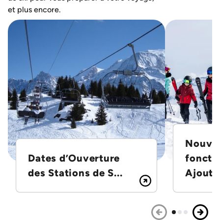
et plus encore.
Nouvel
Dates d’Ouverture
foncti
des Stations de S...
Ajoutez