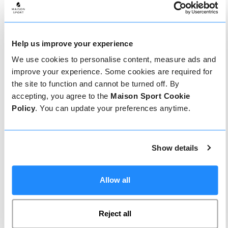
moniteur. Vous pouvez voir si un moniteur offre
régulièrement un service de haute qualité et les
types de cours de ski ou de snowboard qu'il a
précédemment dispensés.
Help us improve your experience
We use cookies to personalise content, measure ads and
improve your experience. Some cookies are required for
Comment réserver
the site to function and cannot be turned off. By
accepting, you agree to the
Maison Sport Cookie
Réserver avec nous ne pourrait pas être plus
Policy
. You can update your preferences anytime.
simple, notre équipe amicale et experte est
toujours prête à vous aider - réservez
instantanément en ligne ou parlez à notre équipe
si vous avez besoin d'aide.
Show details
Réserver en ligne
Allow all
Reject all