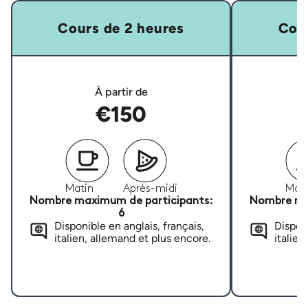
Cours de 2 heures
Cour
À partir de
€150
Matin
Après-midi
Mati
Nombre maximum de participants:
Nombre ma
6
Disponible en anglais, français,
Disponi
italien, allemand et plus encore.
italien