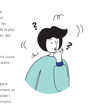
re
us
 les
e la plus
vec des
vos cours
 autre
spect
lement un
ider !
t moins