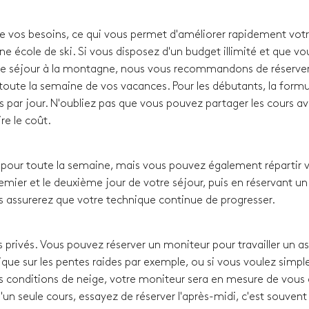
de vos besoins, ce qui vous permet d'améliorer rapidement vot
ne école de ski. Si vous disposez d'un budget illimité et que vo
e séjour à la montagne, nous vous recommandons de réserver
oute la semaine de vos vacances. Pour les débutants, la formul
s par jour. N'oubliez pas que vous pouvez partager les cours a
re le coût.
our toute la semaine, mais vous pouvez également répartir 
remier et le deuxième jour de votre séjour, puis en réservant un
s assurerez que votre technique continue de progresser.
 privés. Vous pouvez réserver un moniteur pour travailler un a
que sur les pentes raides par exemple, ou si vous voulez simp
s conditions de neige, votre moniteur sera en mesure de vous a
u'un seule cours, essayez de réserver l'après-midi, c'est souven