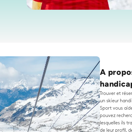
A propos
handicap
Trouver et rése
un skieur handi
Sport vous aid
pouvez recherc
lesquelles ils 
de leur profil, 