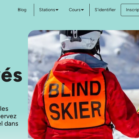
Blog
Stations
Cours
S'identifier
Inscri
vés
 les
servez
el dans