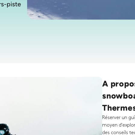
rs-piste
A propos
snowboa
Therme
Réserver un gui
moyen d'explore
des conseils te