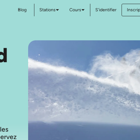
Blog
Stations
Cours
S'identifier
Inscri
d
 les
servez