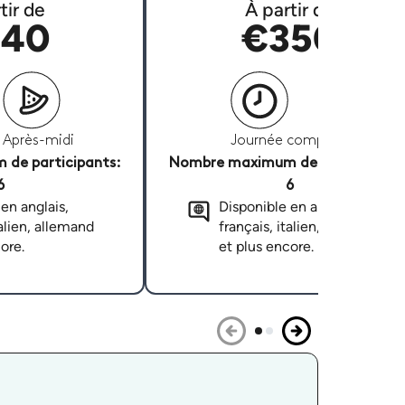
tir de
À partir de
40
€350
Après-midi
Journée complète
de participants:
Nombre maximum de participants
6
6
en anglais,
Disponible en anglais,
talien, allemand
français, italien, allemand
ore.
et plus encore.