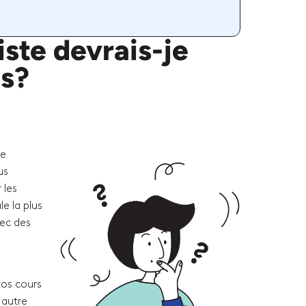
ste devrais-je
es?
re
us
 les
e la plus
vec des
vos cours
 autre