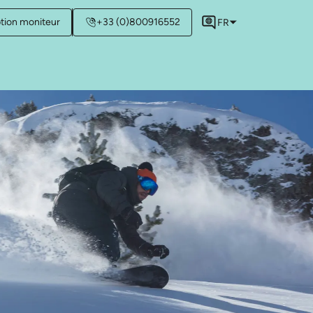
ption moniteur
+33 (0)800916552
FR