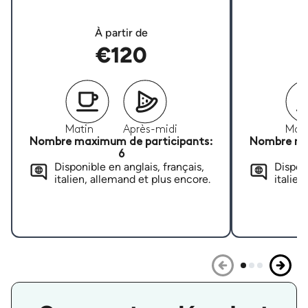
À partir de
€120
Matin
Après-midi
Mati
Nombre maximum de participants:
Nombre ma
6
Disponible en anglais, français,
Disponi
italien, allemand et plus encore.
italien