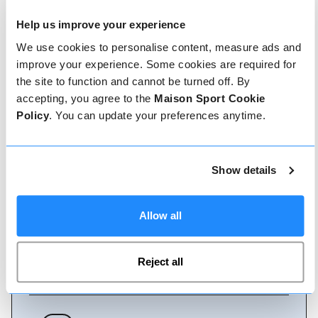
Help us improve your experience
We use cookies to personalise content, measure ads and
Comment réserver
improve your experience. Some cookies are required for
the site to function and cannot be turned off. By
Réserver avec nous ne pourrait pas être plus
accepting, you agree to the
Maison Sport Cookie
simple, notre équipe amicale et experte est
toujours prête à vous aider - réservez
Policy
. You can update your preferences anytime.
instantanément en ligne ou parlez à notre équipe
si vous avez besoin d'aide.
Show details
Réserver en ligne
Allow all
Appelez-nous
Reject all