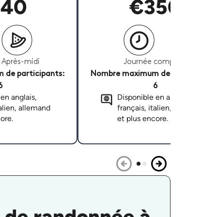
40
€350
Après-midi
Journée complète
de participants:
Nombre maximum de participants
6
6
en anglais,
Disponible en anglais,
talien, allemand
français, italien, allemand
ore.
et plus encore.
i de randonnée à