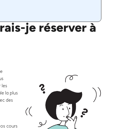
ais-je réserver à
re
us
 les
e la plus
vec des
vos cours