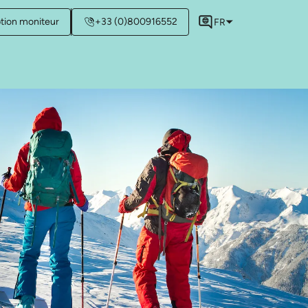
ption moniteur
+33 (0)800916552
FR