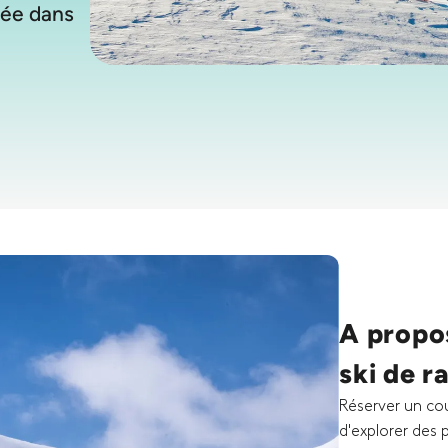
née dans
A propos
ski de 
Réserver un co
d'explorer des