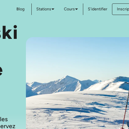
Blog
Stations
Cours
S'identifier
Inscri
ki
e
 les
servez