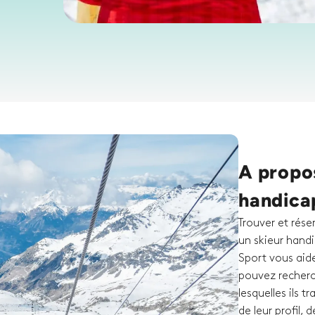
A propos
handica
Trouver et rése
un skieur handi
Sport vous aid
pouvez recherc
lesquelles ils 
de leur profil, 