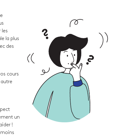
re
us
 les
e la plus
vec des
vos cours
 autre
spect
lement un
ider !
t moins