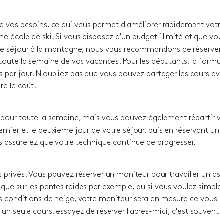
de vos besoins, ce qui vous permet d'améliorer rapidement vot
ne école de ski. Si vous disposez d'un budget illimité et que vo
e séjour à la montagne, nous vous recommandons de réserver
oute la semaine de vos vacances. Pour les débutants, la formul
s par jour. N'oubliez pas que vous pouvez partager les cours a
re le coût.
our toute la semaine, mais vous pouvez également répartir 
remier et le deuxième jour de votre séjour, puis en réservant un
s assurerez que votre technique continue de progresser.
 privés. Vous pouvez réserver un moniteur pour travailler un a
que sur les pentes raides par exemple, ou si vous voulez simp
s conditions de neige, votre moniteur sera en mesure de vous a
u'un seule cours, essayez de réserver l'après-midi, c'est souven