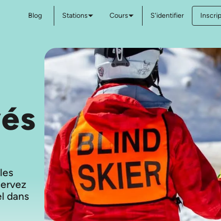
Blog
Stations
Cours
S'identifier
Inscri
vés
 les
servez
el dans