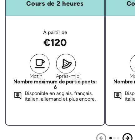
Cours de 2 heures
Cour
À partir de
€120
Matin
Après-midi
Mati
Nombre maximum de participants:
Nombre ma
6
Disponible en anglais, français,
Disponi
italien, allemand et plus encore.
italien