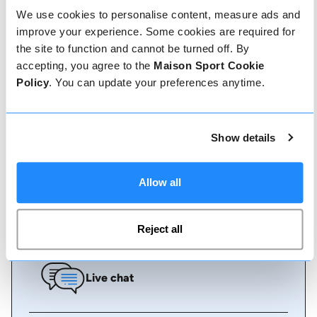
Comment réserver
We use cookies to personalise content, measure ads and
improve your experience. Some cookies are required for
Réserver avec nous ne pourrait pas être plus
the site to function and cannot be turned off. By
simple, notre équipe amicale et experte est
toujours prête à vous aider - réservez
accepting, you agree to the
Maison Sport Cookie
instantanément en ligne ou parlez à notre équipe
Policy
. You can update your preferences anytime.
si vous avez besoin d'aide.
Show details
Réserver en ligne
Allow all
Appelez-nous
Reject all
Live chat