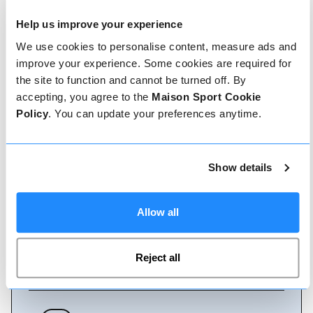
Help us improve your experience
We use cookies to personalise content, measure ads and
Comment réserver
improve your experience. Some cookies are required for
the site to function and cannot be turned off. By
Réserver avec nous ne pourrait pas être plus
accepting, you agree to the
Maison Sport Cookie
simple, notre équipe amicale et experte est
toujours prête à vous aider - réservez
Policy
. You can update your preferences anytime.
instantanément en ligne ou parlez à notre équipe
si vous avez besoin d'aide.
Show details
Réserver en ligne
Allow all
Appelez-nous
Reject all