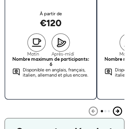
À partir de
€120
Matin
Après-midi
Mati
Nombre maximum de participants:
Nombre ma
6
Disponible en anglais, français,
Disponi
italien, allemand et plus encore.
italien