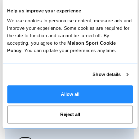
Help us improve your experience
We use cookies to personalise content, measure ads and
Comment réserver
improve your experience. Some cookies are required for
the site to function and cannot be turned off. By
Réserver avec nous ne pourrait pas être plus
accepting, you agree to the
Maison Sport Cookie
simple, notre équipe amicale et experte est
toujours prête à vous aider - réservez
Policy
. You can update your preferences anytime.
instantanément en ligne ou parlez à notre équipe
si vous avez besoin d'aide.
Show details
Réserver en ligne
Allow all
Appelez-nous
Reject all