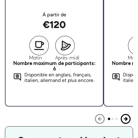
À partir de
€120
Matin
Après-midi
Mati
Nombre maximum de participants:
Nombre ma
6
Disponible en anglais, français,
Disponi
italien, allemand et plus encore.
italien