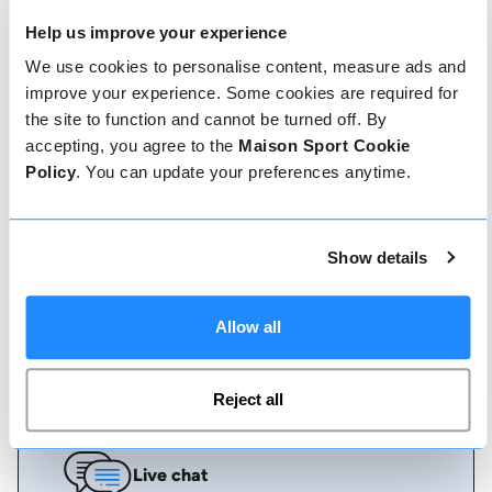
Help us improve your experience
Comment réserver
We use cookies to personalise content, measure ads and
improve your experience. Some cookies are required for
Réserver avec nous ne pourrait pas être plus
the site to function and cannot be turned off. By
simple, notre équipe amicale et experte est
toujours prête à vous aider - réservez
accepting, you agree to the
Maison Sport Cookie
instantanément en ligne ou parlez à notre équipe
Policy
. You can update your preferences anytime.
si vous avez besoin d'aide.
Show details
Réserver en ligne
Allow all
Appelez-nous
Reject all
Live chat