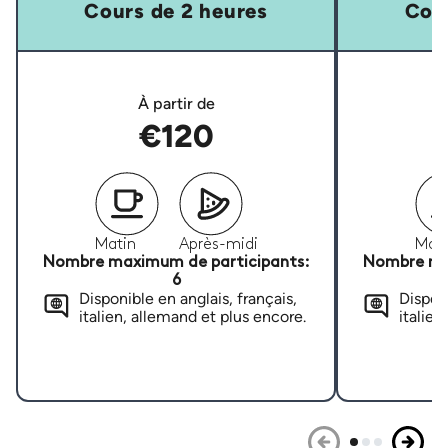
Cours de 2 heures
Cour
À partir de
€120
Matin
Après-midi
Mati
Nombre maximum de participants:
Nombre ma
6
Disponible en anglais, français,
Disponi
italien, allemand et plus encore.
italien