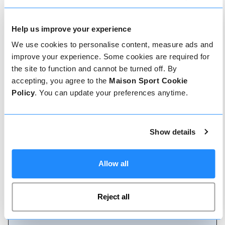
précédemment dispensés.
Help us improve your experience
We use cookies to personalise content, measure ads and
Comment réserver
improve your experience. Some cookies are required for
the site to function and cannot be turned off. By
Réserver avec nous ne pourrait pas être plus
accepting, you agree to the
Maison Sport Cookie
simple, notre équipe amicale et experte est
Policy
. You can update your preferences anytime.
toujours prête à vous aider - réservez
instantanément en ligne ou parlez à notre équipe
si vous avez besoin d'aide.
Show details
Réserver en ligne
Allow all
Reject all
Appelez-nous