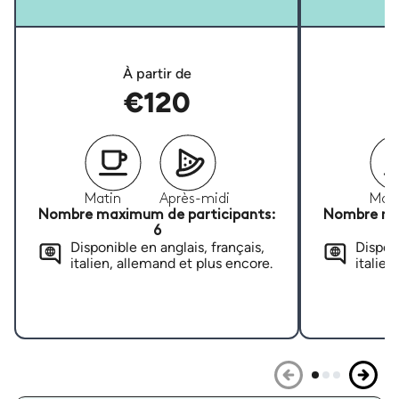
À partir de
€120
Matin
Après-midi
Mati
Nombre maximum de participants:
Nombre ma
6
Disponible en anglais, français,
Disponi
italien, allemand et plus encore.
italien