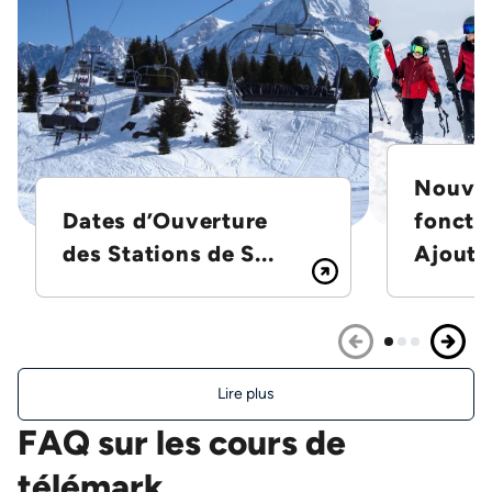
Nouvel
Dates d’Ouverture
foncti
des Stations de S...
Ajoutez
Lire plus
FAQ sur les cours de
télémark