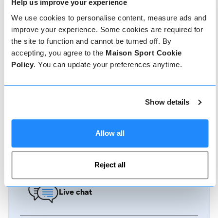
Comment réserver
Help us improve your experience
We use cookies to personalise content, measure ads and
Réserver avec nous ne pourrait pas être plus
improve your experience. Some cookies are required for
simple, notre équipe amicale et experte est
the site to function and cannot be turned off. By
toujours prête à vous aider - réservez
accepting, you agree to the
Maison Sport Cookie
instantanément en ligne ou parlez à notre équipe
si vous avez besoin d'aide.
Policy
. You can update your preferences anytime.
Réserver en ligne
Show details
Allow all
Appelez-nous
Reject all
Live chat