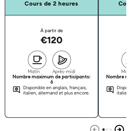
Cours de 2 heures
Cour
À partir de
€120
Matin
Après-midi
Mati
Nombre maximum de participants:
Nombre ma
6
Disponible en anglais, français,
Disponi
italien, allemand et plus encore.
italien