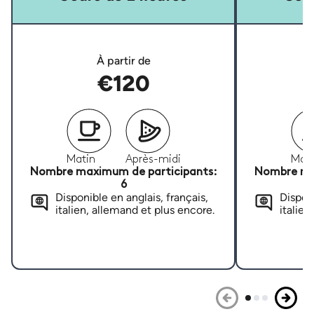
À partir de
€120
Matin
Après-midi
Mati
Nombre maximum de participants:
Nombre ma
6
Disponible en anglais, français,
Disponi
italien, allemand et plus encore.
italien