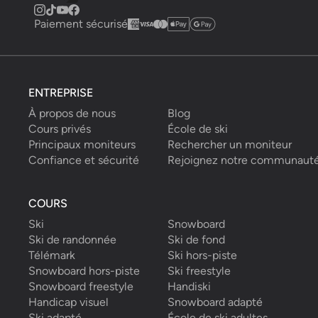
Paiement sécurisé
ENTREPRISE
À propos de nous
Blog
Cours privés
École de ski
Principaux moniteurs
Rechercher un moniteur
Confiance et sécurité
Rejoignez notre communaut
COURS
Ski
Snowboard
Ski de randonnée
Ski de fond
Télémark
Ski hors-piste
Snowboard hors-piste
Ski freestyle
Snowboard freestyle
Handiski
Handicap visuel
Snowboard adapté
Ski adapté
École de ski adultes