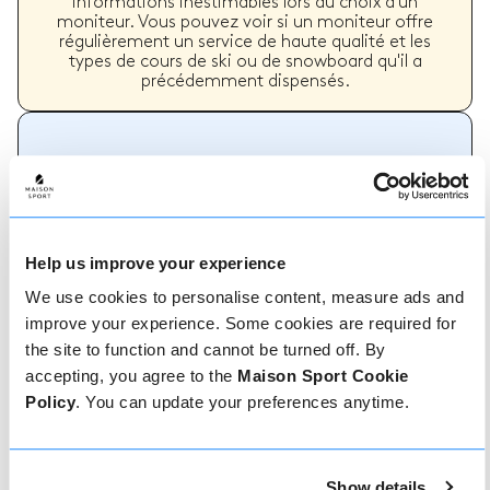
informations inestimables lors du choix d'un
moniteur. Vous pouvez voir si un moniteur offre
régulièrement un service de haute qualité et les
types de cours de ski ou de snowboard qu'il a
précédemment dispensés.
Comment réserver
Réserver avec nous ne pourrait pas être plus
simple, notre équipe amicale et experte est
Help us improve your experience
toujours prête à vous aider - réservez
instantanément en ligne ou parlez à notre équipe
We use cookies to personalise content, measure ads and
si vous avez besoin d'aide.
improve your experience. Some cookies are required for
the site to function and cannot be turned off. By
accepting, you agree to the
Maison Sport Cookie
Réserver en ligne
Policy
. You can update your preferences anytime.
Show details