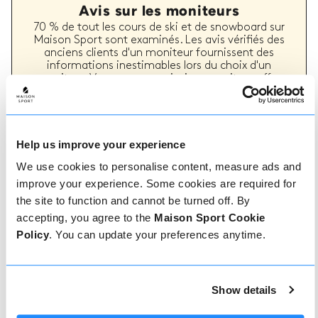
Avis sur les moniteurs
70 % de tout les cours de ski et de snowboard sur
Maison Sport sont examinés. Les avis vérifiés des
anciens clients d'un moniteur fournissent des
informations inestimables lors du choix d'un
moniteur. Vous pouvez voir si un moniteur offre
régulièrement un service de haute qualité et les
types de cours de ski ou de snowboard qu'il a
précédemment dispensés.
Help us improve your experience
We use cookies to personalise content, measure ads and
Comment réserver
improve your experience. Some cookies are required for
the site to function and cannot be turned off. By
accepting, you agree to the
Maison Sport Cookie
Réserver avec nous ne pourrait pas être plus
simple, notre équipe amicale et experte est
Policy
. You can update your preferences anytime.
toujours prête à vous aider - réservez
instantanément en ligne ou parlez à notre équipe
si vous avez besoin d'aide.
Show details