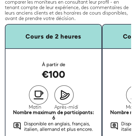
comparer les moniteurs en consultant leur profil - en
tenant compte de leur expérience, des commentaires de
leurs anciens clients et des horaires de cours disponibles,
avant de prendre votre décision.
Cours de 2 heures
Cour
À partir de
€100
Matin
Après-midi
Mati
Nombre maximum de participants:
Nombre ma
6
Disponible en anglais, français,
Disponi
italien, allemand et plus encore.
italien